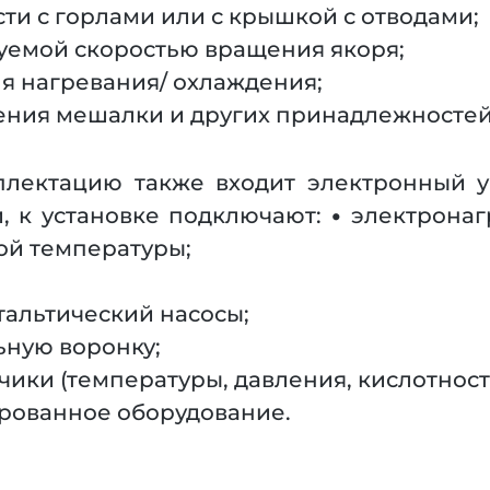
ти с горлами или с крышкой с отводами;
уемой скоростью вращения якоря;
я нагревания/ охлаждения;
ения мешалки и других принадлежностей
плектацию также входит электронный 
, к установке подключают: • электрона
ой температуры;
тальтический насосы;
ьную воронку;
ики (температуры, давления, кислотности 
ированное оборудование.