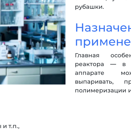
рубашки.
Назначен
примене
Главная особе
реактора — в
аппарате мо
выпаривать, п
полимеризации и
и т.п.,