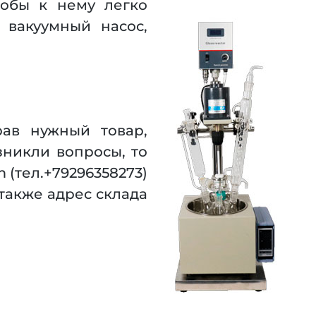
тобы к нему легко
 вакуумный насос,
рав нужный товар,
зникли вопросы, то
 (тел.+79296358273)
 также адрес склада