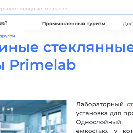
ва?
Видео
Промышленный туризм
Дос
другой
йные стеклянные
 Primelab
Лабораторный
с
установка для п
Однослойный 
емкостью, у ко