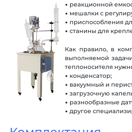
• реакционной емкос
• мешалки с регулир
• приспособления дл
• станины для крепл
Как правило, в ком
выполняемой задачи
теплоносителя нужн
• конденсатор;
• вакуумный и перис
• загрузочную капел
• разнообразные датч
• другое специализ
Комплектация