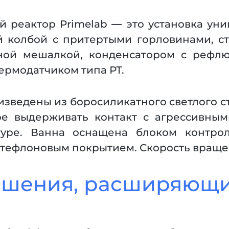
реактор Primelab — это установка уни
й колбой с притертыми горловинами, 
ной мешалкой, конденсатором с рефлю
рмодатчиком типа РТ.
ведены из боросиликатного светлого ст
ное выдерживать контакт с агрессивны
уре. Ванна оснащена блоком контро
 тефлоновым покрытием. Скорость враще
ешения, расширяющ