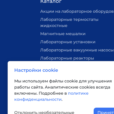
Каталог
Акции на лабораторное оборудо
Лабораторные термостаты
жидкостные
Магнитные мешалки
Лабораторные установки
Лабораторные вакуумные насосы
Лабораторные реакторы
Нагревательные плитки
Настройки cookie
Лабораторная посуда
Мы используем файлы cookie для улучшения
Вакуумные станции
работы сайта. Аналитические cookies всегда
Верхнеприводные мешалки
включены. Подробнее в
политике
Ротационные испарители
конфиденциальности
.
Дополнительное оборудование
Отклонить необязательные
Принят