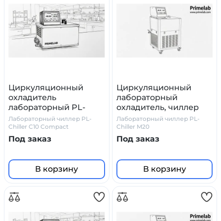
Циркуляционный
Циркуляционный
охладитель
лабораторный
лабораторный PL-
охладитель, чиллер
Chiller C10 Compact
PL-Chiller M20
Лабораторный чиллер PL-
Лабораторный чиллер PL-
Chiller C10 Compact
Chiller M20
Под заказ
Под заказ
В корзину
В корзину