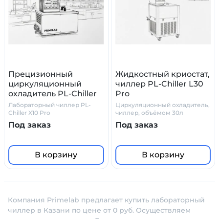
Прецизионный
Жидкостный криостат,
циркуляционный
чиллер PL-Chiller L30
охладитель PL-Chiller
Pro
X10 Pro
Лабораторный чиллер PL-
Циркуляционный охладитель,
Chiller X10 Pro
чиллер, объёмом 30л
Под заказ
Под заказ
В корзину
В корзину
Компания Primelab предлагает купить лабораторный
чиллер в Казани по цене от 0 руб. Осуществляем