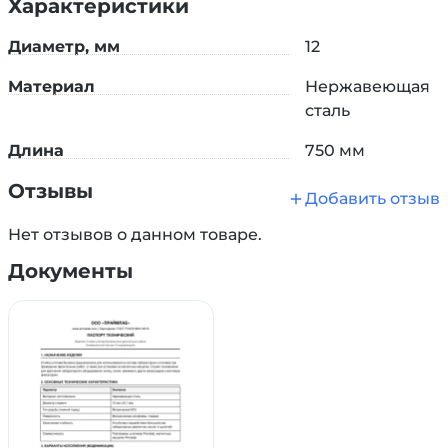
Характеристики
У нас можно купить
кольца, лапки и крепления
для штатива, основание, а также стойку высотой
Диаметр, мм
12
500 и 1000 мм.
Материал
Нержавеющая
сталь
Длина
750 мм
Отзывы
Добавить отзыв
Нет отзывов о данном товаре.
Документы