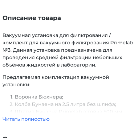
Описание товара
Вакуумная установка для фильтрования /
комплект для вакуумного фильтрования Primelab
№3. Данная установка предназначена для
проведения средней фильтрации небольших
объёмов жидкостей в лаборатории.
Предлагаемая комплектация вакуумной
установки:
Воронка Бюхнера;
Колба Бунзена на 2.5 литра без шлифа;
Штатив Бунзена
Primelab
(стойка 500 мм,
Читать полностью
основание
S
);
Водоструйный насос
Primelab
(боросиликатное стекло);