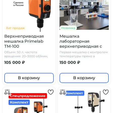
Хит продаж
Новинка
Верхнеприводная
Мешалка
мешалка Primelab
лабораторная
ТМ-100
верхнеприводная с
датчиком
Объем: 50 л, частота
Первая мешалка с контролем
температуры Primelab
вращения: 20–3000 об/мин,
температуры прямо в
вязкость: 60 000 мПа*с
процессе смешивания
TM 100-Т
105 000 ₽
150 000 ₽
В корзину
В корзину