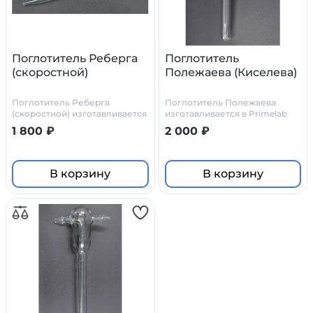
Поглотитель Реберга
Поглотитель
(скоростной)
Полежаева (Киселева)
Поглотитель Реберга
Поглотитель Полежаева
(скоростной) изготавливается
изготавливается в Primelab
в Primelab по стандартным
как по стандартным чертежам
1 800 ₽
2 000 ₽
чертежам или по чертежам
(у нас они есть), так и по
заказчика
чертежам заказчика
В корзину
В корзину