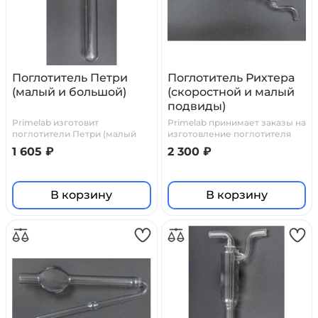
Поглотитель Петри
Поглотитель Рихтера
(малый и большой)
(скоростной и малый
подвиды)
Primelab изготовит
Primelab принимает заказы на
поглотители Петри (малый
изготовление поглотителя
или большой) по
Рихтера по нашим чертежам,
1 605 ₽
2 300 ₽
индивидуальному заказу, по
или по ТЗ и чертежам
нашим или вашим чертежам
заказчика
В корзину
В корзину