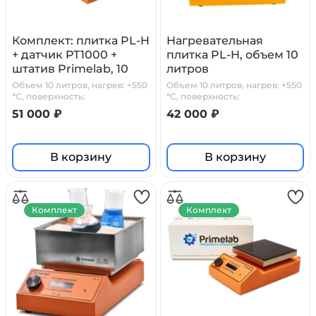
Комплект: плитка PL-H
Нагревательная
+ датчик PT1000 +
плитка PL-H, объем 10
штатив Primelab, 10
литров
литров
Объем 10 литров, нагрев: +550
Объем 10 литров, нагрев: +550
°С, поверхность:
°С, поверхность:
стеклокерамика
стеклокерамика
51 000 ₽
42 000 ₽
В корзину
В корзину
Комплект
Комплект