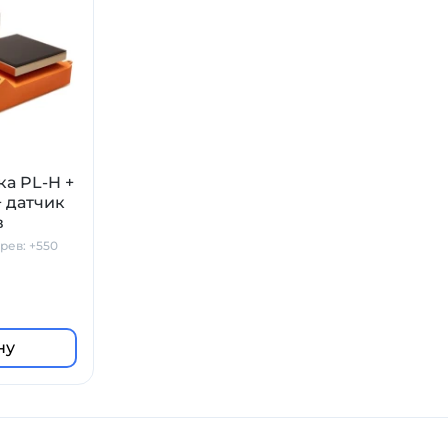
ка PL-H +
+ датчик
в
рев: +550
ну