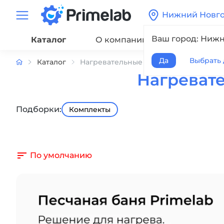
Нижний Новг
Ваш город: Ниж
Каталог
О компании
Сервис
Да
Выбрать 
Каталог
Нагревательные плитки
Нагреват
Подборки:
Комплекты
По умолчанию