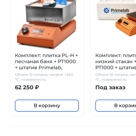
Комплект: плитка PL-H +
Комплект: плит
песчаная баня + PT1000
низкий стакан 
+ штатив Primelab,
PT1000 + штати
рабочий объем 10 л
Primelab
Объем 10 литров, нагрев: +550
Объем 10 литров, наг
°С, поверхность:
°С, поверхность:
стеклокерамика
стеклокерамика
62 250 ₽
Под заказ
В корзину
В корзи