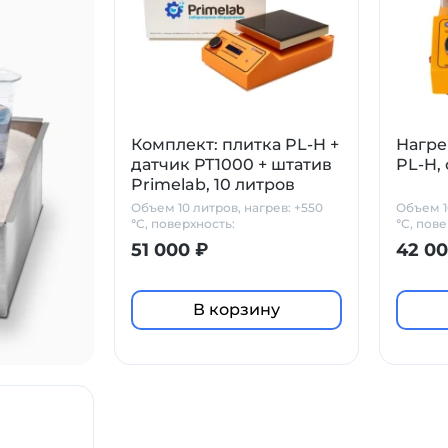
Комплект: плитка PL-H +
Нагре
датчик PT1000 + штатив
PL-H,
Primelab, 10 литров
Объем 10 литров, нагрев: +550
Объем 1
°С, поверхность:
°С, пове
стеклокерамика
стекло
51 000 ₽
42 00
В корзину