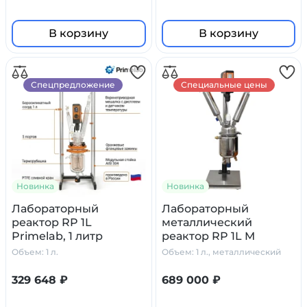
В корзину
В корзину
Спецпредложение
Специальные цены
Новинка
Новинка
Лабораторный
Лабораторный
реактор RP 1L
металлический
Primelab, 1 литр
реактор RP 1L M
Primelab, 1 литр
Объем: 1 л.
Объем: 1 л., металлический
329 648 ₽
689 000 ₽