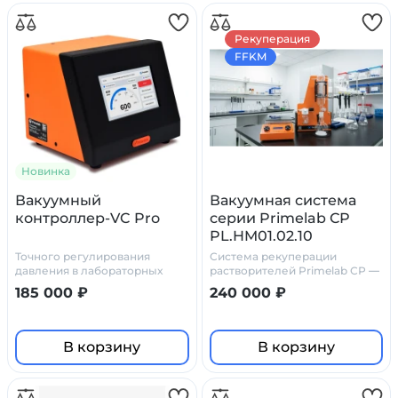
Рекуперация
FFKM
Новинка
Вакуумный
Вакуумная система
контроллер-VC Pro
серии Primelab СР
PL.HM01.02.10
Точного регулирования
Система рекуперации
давления в лабораторных
растворителей Primelab СР —
установках
химически стойкое решение
185 000 ₽
240 000 ₽
для лабораторий
В корзину
В корзину