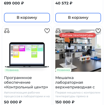
Pro
699 000 ₽
40 572 ₽
В корзину
В корзину
Датчик температуры
Новинка
Новинка
Программное
Мешалка
обеспечение
лабораторная
«Контрольный центр»
верхнеприводная с
Primelab
датчиком
Автоматизация рабочих
Первая мешалка с контролем
температуры Primelab
процессов в лаборатории и на
температуры прямо в
производстве
процессе смешивания
TM 100-Т
50 000 ₽
150 000 ₽