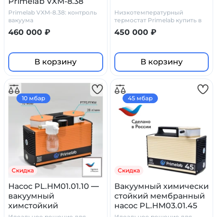
Primelab VXM-8.38
модульная
Primelab VXM-8.38: контроль
Низкотемпературный
вакуума
термостат Primelab купить в
Моске. Производитель
460 000 ₽
450 000 ₽
Праймлаб.
В корзину
В корзину
10 мбар
45 мбар
Скидка
Скидка
Насос PL.HM01.01.10 —
Вакуумный химически
вакуумный
стойкий мембранный
химстойкий
насос PL.HM03.01.45
мембранный
Идеальное решение для
Идеальное решение для