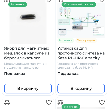
Новинка
Проточный синтез
Новинка
Хит продаж
Якоря для магнитных
Установка для
мешалок в капсуле из
проточного синтеза на
боросиликатного
базе PL-HR-Capacity
стекла
Мешальник для магнитной
Установка для проточного
мешалки в капсуле из
синтеза на базе PL-HR-
боросиликатного стекла
Capacity
Под заказ
Под заказ
В корзину
В корзину
Новинка