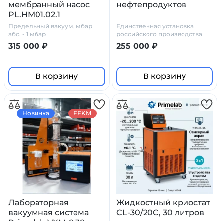
мембранный насос
нефтепродуктов
PL.HM01.02.1
Предельный вакуум, мбар
Единственная установка
абс. - 1 мбар
российского производства
для быстрого и точного
315 000 ₽
255 000 ₽
измерения плотности
нефтепродукта при реальной
температуре.
В корзину
В корзину
Новинка
FFKM
Лабораторная
Жидкостный криостат
вакуумная система
CL-30/20C, 30 литров