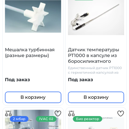
Мешалка турбинная
Датчик температуры
(разные размеры)
PT1000 в капсуле из
боросиликатного
стекла
Единственный датчик PT1000
с герметичной капсулой из
химически стойкого
Под заказ
Под заказ
боросиликатного стекла
В корзину
В корзину
2 мбар
IVAC 02
Био реактор