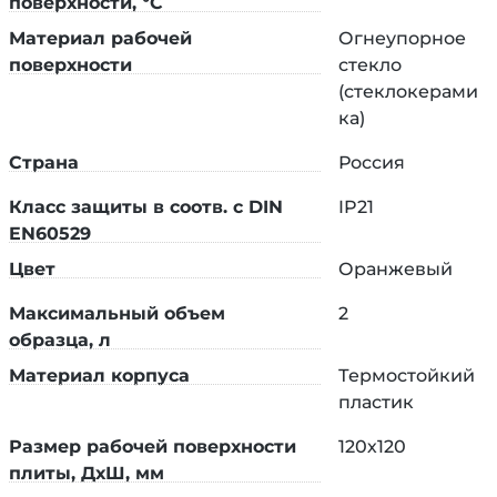
поверхности, °C
плоскодонными колбами и лабораторными
Материал рабочей
Огнеупорное
стаканами. Тихий, рабочая поверхность
поверхности
стекло
нагревается быстро и равномерно.
(стеклокерами
ка)
Страна
Россия
Класс защиты в соотв. с DIN
IP21
EN60529
Цвет
Оранжевый
Максимальный объем
2
образца, л
Процессом перемешивания управляет
Материал корпуса
Термостойкий
электронный блок, который поддерживает
пластик
заданные пользователем параметры и выводит на
контрастный 7-сегментный дисплей показания
Размер рабочей поверхности
120х120
скорости, установленной и текущей температуры.
плиты, ДхШ, мм