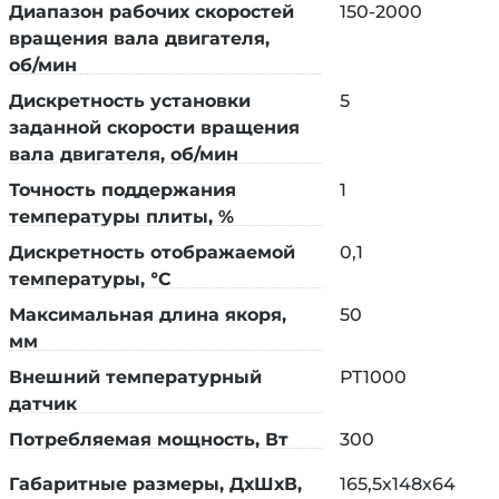
При подключении PT1000 на дисплей выводится t
Диапазон рабочих скоростей
150-2000
жидкости; без его подключения - нагревательной
вращения вала двигателя,
поверхности.
об/мин
Дискретность установки
5
заданной скорости вращения
вала двигателя, об/мин
Точность поддержания
1
температуры плиты, %
Дискретность отображаемой
0,1
температуры, °C
Максимальная длина якоря,
50
мм
Внешний температурный
PT1000
Рабочая платформа изготовлена из
датчик
стеклокерамики. Мешалка может работать по
Потребляемая мощность, Вт
300
таймеру или до отключения вручную,
оператором.
Габаритные размеры, ДхШхВ,
165,5х148х64