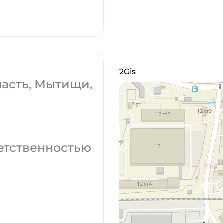
2Gis
ласть, Мытищи,
етственностью