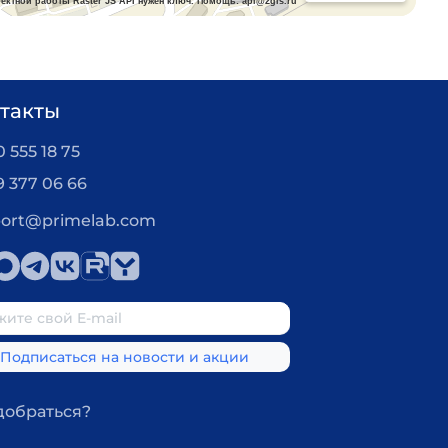
такты
 555 18 75
9 377 06 66
ort@primelab.com
добраться?