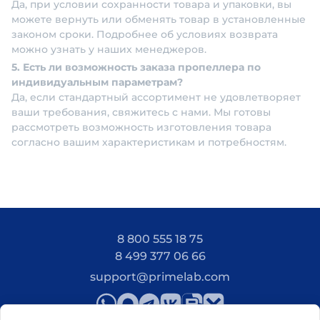
Да, при условии сохранности товара и упаковки, вы
можете вернуть или обменять товар в установленные
законом сроки. Подробнее об условиях возврата
можно узнать у наших менеджеров.
5. Есть ли возможность заказа пропеллера по
индивидуальным параметрам?
Да, если стандартный ассортимент не удовлетворяет
ваши требования, свяжитесь с нами. Мы готовы
рассмотреть возможность изготовления товара
согласно вашим характеристикам и потребностям.
8 800 555 18 75
8 499 377 06 66
support@primelab.com