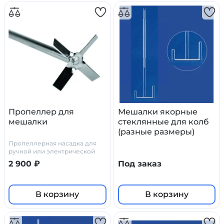
Пропеллер для
Мешалки якорные
мешалки
стеклянные для колб
(разные размеры)
Пропеллерная насадка для
ручной или электрической
верхнеприводной мешалки
2 900 ₽
Под заказ
предназначена для
перемешивания жидкостей
низкой вязкости и плотности.
Используется в средне- и
В корзину
В корзину
высокоскоростных мешалках.