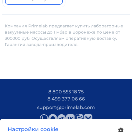
Компания Primelab предлагает купить лабораторные
вакуумные насосы до 1 мбар в Воронеже по цене от
300000 руб. Осуществляем оперативную доставку.
Гарантия завода-производителя.
8 800 555 18 75
8 499 377 06 66
support@primelab.com
Настройки cookie