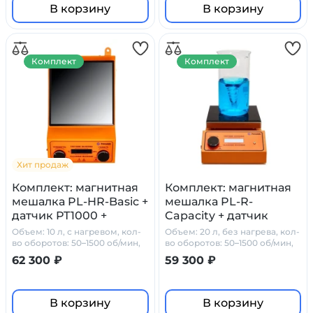
В корзину
В корзину
Комплект
Комплект
Хит продаж
Комплект: магнитная
Комплект: магнитная
мешалка PL-HR-Basic +
мешалка PL-R-
датчик PT1000 +
Capacity + датчик
штатив Primelab
PT1000 + штатив
Объем: 10 л, с нагревом, кол-
Объем: 20 л, без нагрева, кол-
Primelab
во оборотов: 50–1500 об/мин,
во оборотов: 50–1500 об/мин,
стеклокерамика
стеклокерамика
62 300 ₽
59 300 ₽
В корзину
В корзину