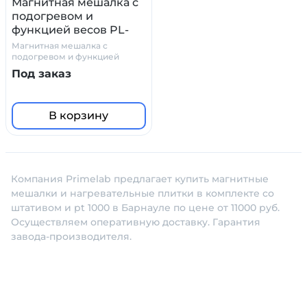
Магнитная мешалка с
подогревом и
функцией весов PL-
HRS
Магнитная мешалка с
подогревом и функцией
весов PL-HRS — компактная,
Под заказ
надежная и практичная. Одно
из самых уникальных, по
совокупности характеристик,
устройств на современном
В корзину
рынке.
Компания Primelab предлагает купить магнитные
мешалки и нагревательные плитки в комплекте со
штативом и pt 1000 в Барнауле по цене от 11000 руб.
Осуществляем оперативную доставку. Гарантия
завода-производителя.