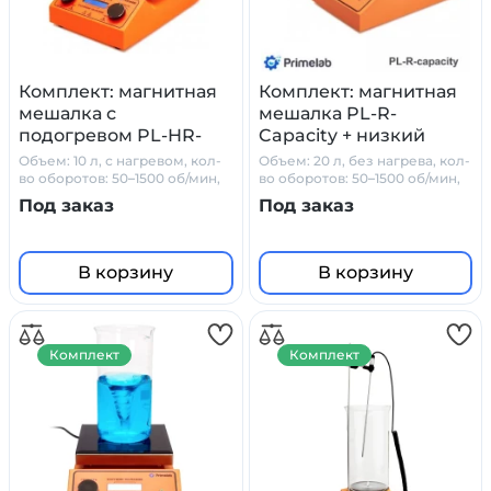
Комплект: магнитная
Комплект: магнитная
мешалка с
мешалка PL-R-
подогревом PL-HR-
Capacity + низкий
Basic + низкий стакан
стакан + датчик
Объем: 10 л, с нагревом, кол-
Объем: 20 л, без нагрева, кол-
+ датчик PT1000 +
PT1000 + штатив
во оборотов: 50–1500 об/мин,
во оборотов: 50–1500 об/мин,
стеклокерамика
стеклокерамика
штатив Primelab
Primelab
Под заказ
Под заказ
В корзину
В корзину
Комплект
Комплект