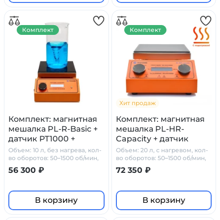
Комплект
Комплект
Хит продаж
Комплект: магнитная
Комплект: магнитная
мешалка PL-R-Basic +
мешалка PL-HR-
датчик PT1000 +
Capacity + датчик
штатив Primelab
PT1000 + штатив
Объем: 10 л, без нагрева, кол-
Объем: 20 л, с нагревом, кол-
Primelab
во оборотов: 50–1500 об/мин,
во оборотов: 50–1500 об/мин,
стеклокерамика
стеклокерамика
56 300 ₽
72 350 ₽
В корзину
В корзину