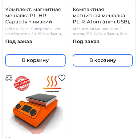
Комплект: магнитная
Компактная
мешалка PL-HR-
магнитная мешалка
Capacity + низкий
PL-R-Atom (mini-USB),
стакан + датчик
2 л.
Объем: 20 л, с нагревом, кол-
Магнитная мешалка на 2
PT1000 + штатив
во оборотов: 50–1500 об/мин,
литра, 150–2000 об/мин, без
стеклокерамика
нагрева, mini-USB
Primelab
Под заказ
Под заказ
В корзину
В корзину