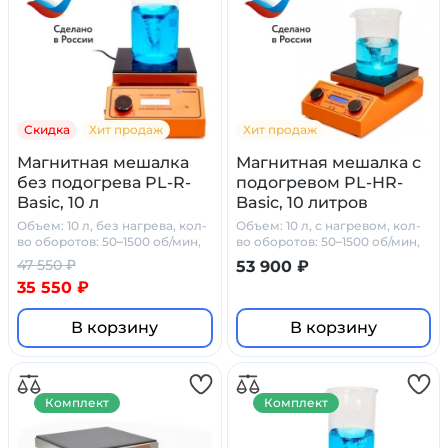
Скидка
Хит продаж
Хит продаж
Магнитная мешалка
Магнитная мешалка с
без подогрева PL-R-
подогревом PL-HR-
Basic, 10 л
Basic, 10 литров
Объем: 10 л, без нагрева, кол-
Объем: 10 л, с нагревом, кол-
во оборотов: 50–1500 об/мин,
во оборотов: 50–1500 об/мин,
стеклокерамика
стеклокерамика
47 550 ₽
53 900 ₽
35 550 ₽
В корзину
В корзину
Комплект
Комплект