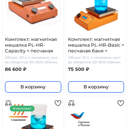
Комплект: магнитная
Комплект: магнитная
мешалка PL-HR-
мешалка PL-HR-Basic +
Capacity + песчаная
песчаная баня +
баня + PT1000 +
PT1000 + штатив
Объем: 20 л, с нагревом, кол-
Объем: 10 л, с нагревом, кол-
штатив Primelab
Primelab
во оборотов: 50–1500 об/мин,
во оборотов: 50–1500 об/мин,
стеклокерамика
стеклокерамика
86 600 ₽
75 500 ₽
В корзину
В корзину
Комплект