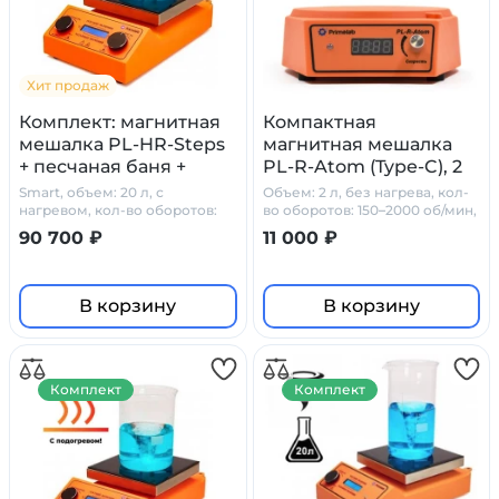
Хит продаж
Комплект: магнитная
Компактная
мешалка PL-HR-Steps
магнитная мешалка
+ песчаная баня +
PL-R-Atom (Type-C), 2
PT1000 + штатив
л.
Smart, объем: 20 л, с
Объем: 2 л, без нагрева, кол-
Primelab, рабочий
нагревом, кол-во оборотов:
во оборотов: 150–2000 об/мин,
50-1500 об/мин
Type-C
объем 20 л
90 700 ₽
11 000 ₽
В корзину
В корзину
Комплект
Комплект