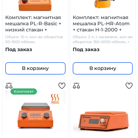
Комплект: магнитная
Комплект: магнитная
мешалка PL-R-Basic +
мешалка PL-HR-Atom
низкий стакан +
+ стакан Н-1-2000 +
датчик PT1000 +
датчик PT1000 +
Объем: 10 л, кол-во оборотов:
Объем: 2 л, с нагревом, кол-во
штатив Primelab
штатив
50–1500 об/мин,
оборотов: 150–2000 об/мин, +
стеклокерамика
стакан Н-1-2000 + PT1000 +
Под заказ
Под заказ
штатив
В корзину
В корзину
Комплект