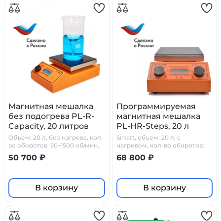
Магнитная мешалка
Программируемая
без подогрева PL-R-
магнитная мешалка
Capacity, 20 литров
PL-HR-Steps, 20 л
Объем: 20 л, без нагрева, кол-
Smart, объем: 20 л, с
во оборотов: 50–1500 об/мин,
нагревом, кол-во оборотов:
стеклокерамика
50–1500 об/мин
50 700 ₽
68 800 ₽
В корзину
В корзину