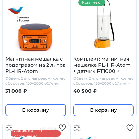
Комплект
Магнитная мешалка с
Комплект: магнитная
подогревом на 2 литра
мешалка PL-HR-Atom
PL-HR-Atom
+ датчик PT1000 +
штатив
Объем: 2 л, с нагревом, кол-во
Объем: 2 л, с нагревом, кол-во
оборотов: 150–2000 об/мин,
оборотов: 150–2000 об/мин, +
стеклокерамика
PT1000 + штатив
31 000 ₽
40 500 ₽
В корзину
В корзину
Акция. Кол-во
ограничено.