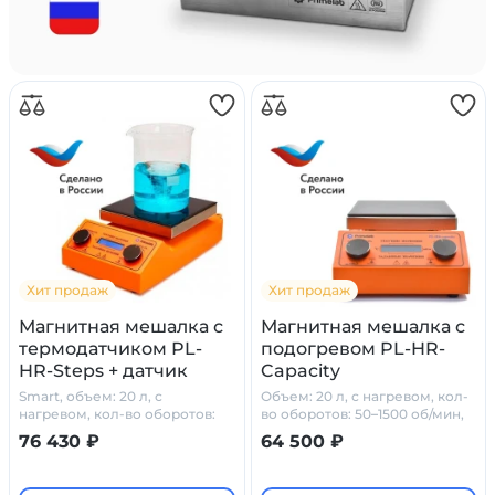
Хит продаж
Хит продаж
Магнитная мешалка с
Магнитная мешалка с
термодатчиком PL-
подогревом PL-HR-
HR-Steps + датчик
Capacity
PT1000
Smart, объем: 20 л, с
Объем: 20 л, с нагревом, кол-
нагревом, кол-во оборотов:
во оборотов: 50–1500 об/мин,
50–1500 об/мин
стеклокерамика
76 430 ₽
64 500 ₽