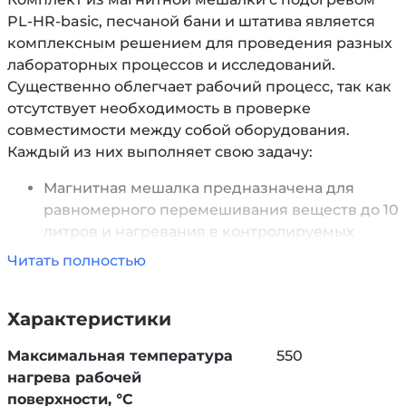
PL-HR-basic, песчаной бани и штатива является
комплексным решением для проведения разных
лабораторных процессов и исследований.
Существенно облегчает рабочий процесс, так как
отсутствует необходимость в проверке
совместимости между собой оборудования.
Каждый из них выполняет свою задачу:
Магнитная мешалка предназначена для
равномерного перемешивания веществ до 10
литров и нагревания в контролируемых
условиях. Диапазон рабочих скоростей: от 50
Читать полностью
до 1500 оборотов в минуту.
Песчаная баня является термостатирующим
Характеристики
устройством, необходимое для поддержания
определенной температуры. Заполнена
Максимальная температура
550
песком, который нагревается и равномерно
нагрева рабочей
распределяет тепло по образцам.
поверхности, °C
Штатив обеспечивает надежную и