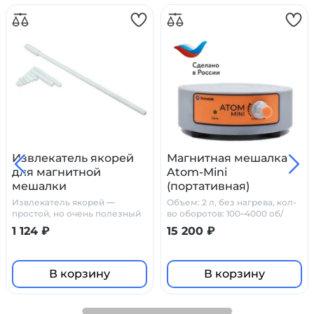
Извлекатель якорей
Магнитная мешалка
для магнитной
Atom-Mini
мешалки
(портативная)
Извлекатель якорей —
Объем: 2 л, без нагрева, кол-
простой, но очень полезный
во оборотов: 100–4000 об/
аксессуар, позволяющей
мин, Type-C
1 124 ₽
15 200 ₽
легко и быстро вынуть якорь
из сосуда с перемешиваемой
средой. Подходит для
извлечения ферритовых
В корзину
В корзину
мешальников любого
размера и формы.