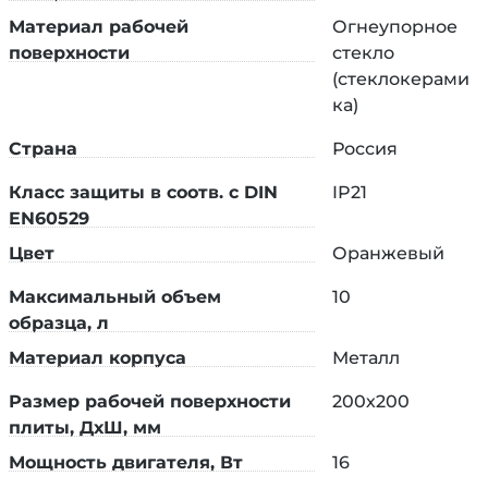
безопасную поддержку в процессе
Материал рабочей
Огнеупорное
проведения лабораторных исследований.
поверхности
стекло
(стеклокерами
Все оборудование в комплекте имеет тихий
ка)
уровень шума, что не доставляет дискомфорта в
процессе продолжительного использования.
Страна
Россия
Предусмотрена защита от перегрева. На ЖК-
Класс защиты в соотв. с DIN
IP21
дисплей мешалки выводятся все заданные
EN60529
значения.
Цвет
Оранжевый
Комплект этих устройств обеспечивает
максимальную надежность и точность
Максимальный объем
10
проведения исследований, максимально
образца, л
упрощает работу в лабораториях.
Материал корпуса
Металл
Размер рабочей поверхности
200х200
плиты, ДхШ, мм
Мощность двигателя, Вт
16