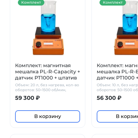
Комплект
Комплект
Комплект: магнитная
Комплект: магн
мешалка PL-R-Capacity +
мешалка PL-R-B
датчик PT1000 + штатив
датчик PT1000 
Primelab
Primelab
Объем: 20 л, без нагрева, кол-во
Объем: 10 л, без наг
оборотов: 50–1500 об/мин,
оборотов: 50–1500 об
стеклокерамика
стеклокерамика
59 300 ₽
56 300 ₽
В корзину
В корзи