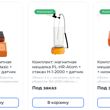
Комплект
Комп
итная
Комплект: магнитная
Компл
asic +
мешалка PL-HR-Atom +
мешал
+ датчик
стакан Н-1-2000 + датчик
+ низ
в
PT1000 + штатив
датчи
оборотов:
Объем: 2 л, с нагревом, кол-во
Объем: 
Prime
клокерамика
оборотов: 150–2000 об/мин, +
оборото
стакан Н-1-2000 + PT1000 +
стекло
Под заказ
Под 
штатив
ну
В корзину