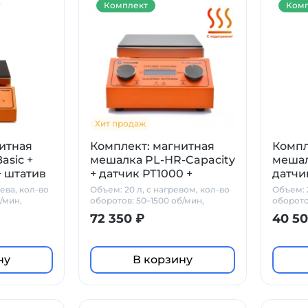
Комплект
Комп
Хит продаж
итная
Комплект: магнитная
Компл
asic +
мешалка PL-HR-Capacity
мешал
+ штатив
+ датчик PT1000 +
датчи
штатив Primelab
рева, кол-во
Объем: 20 л, с нагревом, кол-во
Объем: 2
/мин,
оборотов: 50–1500 об/мин,
оборото
стеклокерамика
PT1000 
72 350 ₽
40 50
ну
В корзину