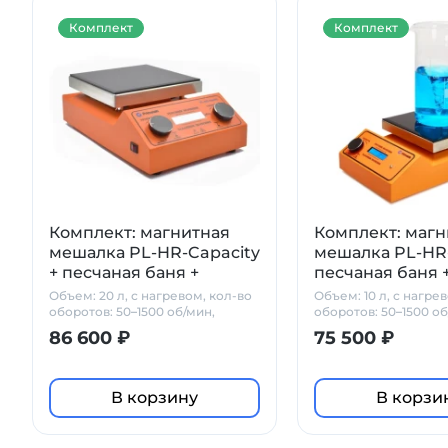
Комплект
Комплект
Комплект: магнитная
Комплект: магн
мешалка PL-HR-Capacity
мешалка PL-HR-
+ песчаная баня +
песчаная баня 
PT1000 + штатив
+ штатив Prime
Объем: 20 л, с нагревом, кол-во
Объем: 10 л, с нагре
Primelab
оборотов: 50–1500 об/мин,
оборотов: 50–1500 об
стеклокерамика
стеклокерамика
86 600 ₽
75 500 ₽
В корзину
В корзи