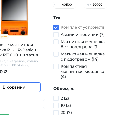
от
до
Тип
Комплект устройств
Акции и новинки (7)
одаж
Магнитная мешалка
ект: магнитная
без подогрева (9)
ка PL-HR-Basic +
Магнитная мешалка
к PT1000 + штатив
с подогревом (14)
lab
0 л, с нагревом, кол-во
в: 50–1500 об/мин,
Компактная
керамика
0 ₽
магнитная мешалка
(4)
В корзину
Объем, л.
2 (2)
10 (5)
20 (7)