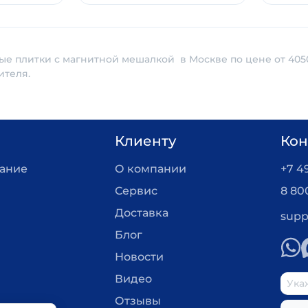
ые плитки с магнитной мешалкой в Москве по цене от 405
ителя.
Клиенту
Кон
вание
О компании
+7 4
Сервис
8 80
Доставка
supp
Блог
Новости
Видео
Отзывы