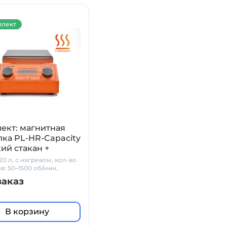
лект
ект: магнитная
ка PL-HR-Capacity
кий стакан +
к PT1000 + штатив
20 л, с нагревом, кол-во
lab
в: 50–1500 об/мин,
керамика
заказ
В корзину