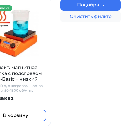
Подобрать
лект
Очистить фильтр
ект: магнитная
ка с подогревом
-Basic + низкий
н + датчик PT1000 +
0 л, с нагревом, кол-во
в Primelab
в: 50–1500 об/мин,
керамика
заказ
В корзину