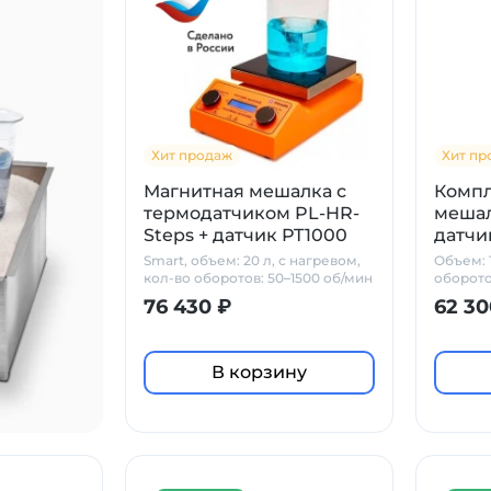
Хит продаж
Хит пр
Магнитная мешалка с
Компл
термодатчиком PL-HR-
мешал
Steps + датчик PT1000
датчи
Prime
Smart, объем: 20 л, с нагревом,
Объем: 1
кол-во оборотов: 50–1500 об/мин
оборото
стекло
76 430 ₽
62 30
В корзину