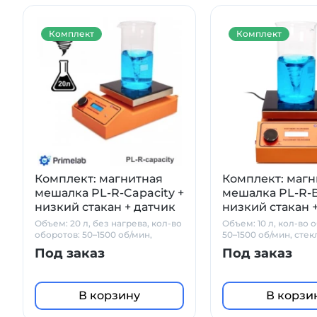
Комплект
Комплект
Комплект: магнитная
Комплект: магн
мешалка PL-R-Capacity +
мешалка PL-R-B
низкий стакан + датчик
низкий стакан 
PT1000 + штатив
PT1000 + штати
Объем: 20 л, без нагрева, кол-во
Объем: 10 л, кол-во 
Primelab
Primelab
оборотов: 50–1500 об/мин,
50–1500 об/мин, сте
стеклокерамика
Под заказ
Под заказ
В корзину
В корзи