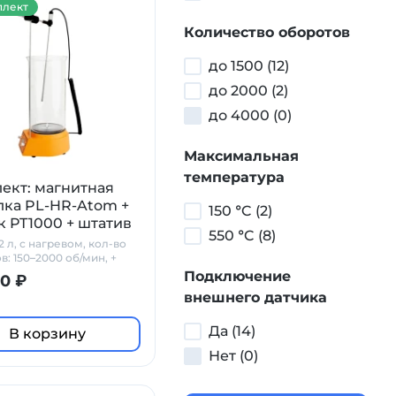
лект
Количество оборотов
до 1500 (12)
до 2000 (2)
до 4000 (0)
Максимальная
температура
ект: магнитная
ка PL-HR-Atom +
150 °C (2)
к PT1000 + штатив
550 °C (8)
 л, с нагревом, кол-во
в: 150–2000 об/мин, +
+ штатив
Подключение
0 ₽
внешнего датчика
Да (14)
В корзину
Нет (0)