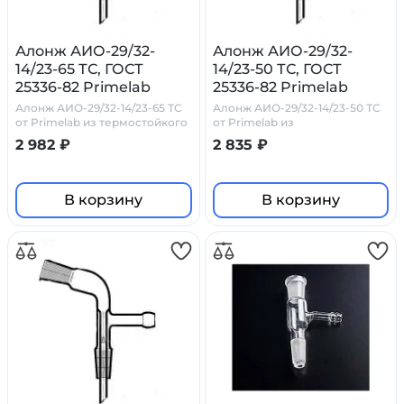
Алонж АИО-29/32-
Алонж АИО-29/32-
14/23-65 ТС, ГОСТ
14/23-50 ТС, ГОСТ
25336-82 Primelab
25336-82 Primelab
Алонж АИО-29/32-14/23-65 ТС
Алонж АИО-29/32-14/23-50 ТС
от Primelab из термостойкого
от Primelab из
стекла
боросиликатного стекла
2 982 ₽
2 835 ₽
Simax
В корзину
В корзину