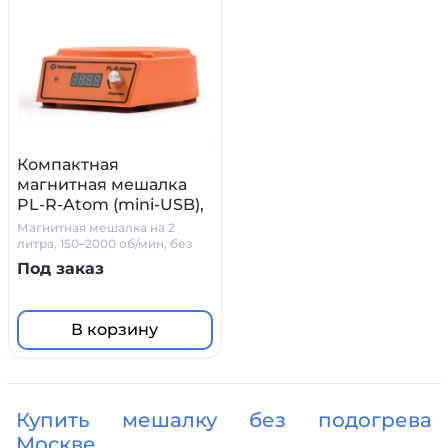
Компактная
магнитная мешалка
PL-R-Atom (mini-USB),
2 л.
Магнитная мешалка на 2
литра, 150–2000 об/мин, без
нагрева, mini-USB
Под заказ
В корзину
Купить мешалку без подогрева
Москве