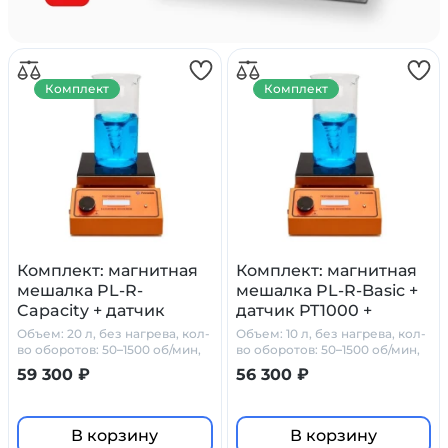
Комплект
Комплект
Комплект: магнитная
Комплект: магнитная
мешалка PL-R-
мешалка PL-R-Basic +
Capacity + датчик
датчик PT1000 +
PT1000 + штатив
штатив Primelab
Объем: 20 л, без нагрева, кол-
Объем: 10 л, без нагрева, кол-
Primelab
во оборотов: 50–1500 об/мин,
во оборотов: 50–1500 об/мин,
стеклокерамика
стеклокерамика
59 300 ₽
56 300 ₽
В корзину
В корзину