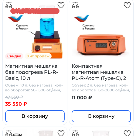
Акция. Кол-во
ограничено.
Скидка
Хит продаж
Магнитная мешалка
Компактная
без подогрева PL-R-
магнитная мешалка
Basic, 10 л
PL-R-Atom (Type-C), 2
л.
Объем: 10 л, без нагрева, кол-
Объем: 2 л, без нагрева, кол-
во оборотов: 50–1500 об/мин,
во оборотов: 150–2000 об/мин,
стеклокерамика
Type-C
47 550 ₽
11 000 ₽
35 550 ₽
В корзину
В корзину