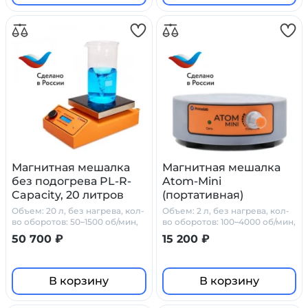
Магнитная мешалка
Магнитная мешалка
без подогрева PL-R-
Atom-Mini
Capacity, 20 литров
(портативная)
Объем: 20 л, без нагрева, кол-
Объем: 2 л, без нагрева, кол-
во оборотов: 50–1500 об/мин,
во оборотов: 100–4000 об/мин,
стеклокерамика
Type-C
50 700 ₽
15 200 ₽
В корзину
В корзину