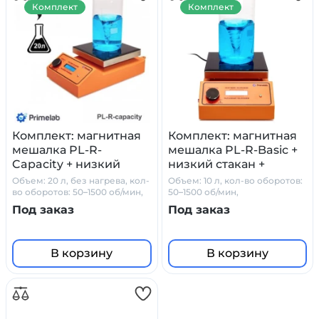
Комплект
Комплект
Комплект: магнитная
Комплект: магнитная
мешалка PL-R-
мешалка PL-R-Basic +
Capacity + низкий
низкий стакан +
стакан + датчик
датчик PT1000 +
Объем: 20 л, без нагрева, кол-
Объем: 10 л, кол-во оборотов:
PT1000 + штатив
штатив Primelab
во оборотов: 50–1500 об/мин,
50–1500 об/мин,
стеклокерамика
стеклокерамика
Primelab
Под заказ
Под заказ
В корзину
В корзину