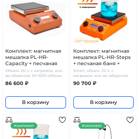
Хит продаж
Комплект: магнитная
Комплект: магнитная
мешалка PL-HR-
мешалка PL-HR-Steps
Capacity + песчаная
+ песчаная баня +
баня + PT1000 +
PT1000 + штатив
Объем: 20 л, с нагревом, кол-
Smart, объем: 20 л, с
штатив Primelab
Primelab, рабочий
во оборотов: 50–1500 об/мин,
нагревом, кол-во оборотов:
стеклокерамика
50-1500 об/мин
объем 20 л
86 600 ₽
90 700 ₽
В корзину
В корзину
Комплект
Комплект