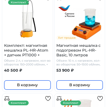
Комплект
Хит продаж
Комплект: магнитная
Магнитная мешалка с
мешалка PL-HR-Atom
подогревом PL-HR-
+ датчик PT1000 +
Basic, 10 литров
штатив
Объем: 2 л, с нагревом, кол-во
Объем: 10 л, с нагревом, кол-
оборотов: 150–2000 об/мин, +
во оборотов: 50–1500 об/мин,
PT1000 + штатив
стеклокерамика
40 500 ₽
53 900 ₽
В корзину
В корзину
Комплект
Комплект