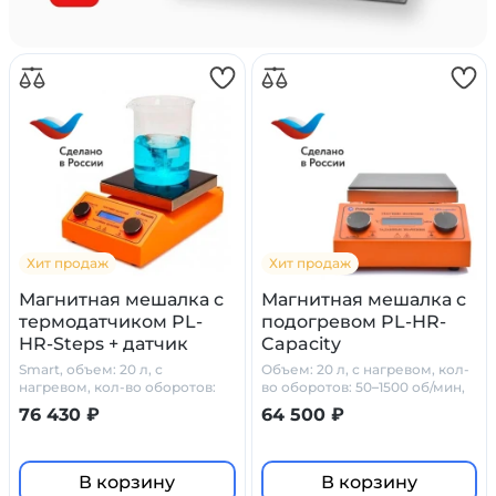
Хит продаж
Хит продаж
Магнитная мешалка с
Магнитная мешалка с
термодатчиком PL-
подогревом PL-HR-
HR-Steps + датчик
Capacity
PT1000
Smart, объем: 20 л, с
Объем: 20 л, с нагревом, кол-
нагревом, кол-во оборотов:
во оборотов: 50–1500 об/мин,
50–1500 об/мин
стеклокерамика
76 430 ₽
64 500 ₽
В корзину
В корзину