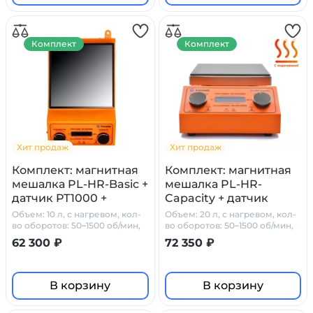
Комплект
Комплект
Хит продаж
Хит продаж
Комплект: магнитная
Комплект: магнитная
мешалка PL-HR-Basic +
мешалка PL-HR-
датчик PT1000 +
Capacity + датчик
штатив Primelab
PT1000 + штатив
Объем: 10 л, с нагревом, кол-
Объем: 20 л, с нагревом, кол-
Primelab
во оборотов: 50–1500 об/мин,
во оборотов: 50–1500 об/мин,
стеклокерамика
стеклокерамика
62 300 ₽
72 350 ₽
В корзину
В корзину