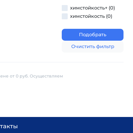
химстойкость+ (0)
химстойкость (0)
Подобрать
Очистить фильтр
ене от 0 руб. Осуществляем
такты