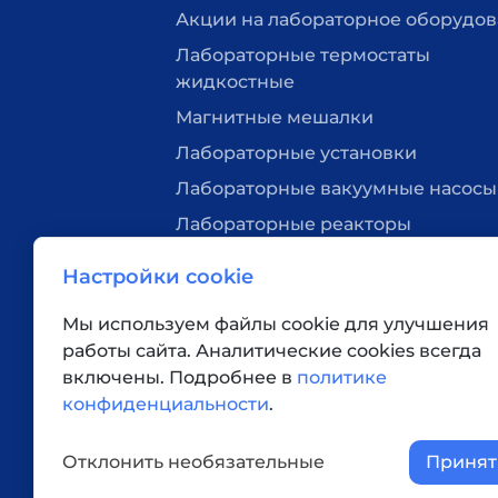
Акции на лабораторное оборудо
Лабораторные термостаты
жидкостные
Магнитные мешалки
Лабораторные установки
Лабораторные вакуумные насосы
Лабораторные реакторы
Нагревательные плитки
Настройки cookie
Лабораторная посуда
Мы используем файлы cookie для улучшения
Вакуумные станции
работы сайта. Аналитические cookies всегда
Верхнеприводные мешалки
включены. Подробнее в
политике
Ротационные испарители
конфиденциальности
.
Дополнительное оборудование
Отклонить необязательные
Принят