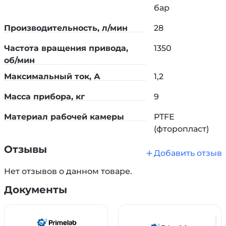
бар
Производительность, л/мин
28
ТЕХНИЧЕСКИЕ ХАРАКТЕРИСТИКИ
КОМПЛЕКТА
Частота вращения привода,
1350
об/мин
Диапазон давлений:
1–1000 мбар
Максимальный ток, А
1,2
Электропитание:
220 В, 50 Гц
Масса прибора, кг
9
Уровень шума:
< 55 дБ
Материал рабочей камеры
PTFE
Габариты (насос):
250×150×200 мм
(фторопласт)
Отзывы
Габариты (контроллер):
150×100×50 мм
Добавить отзыв
Вес комплекта:
8 кг
Нет отзывов о данном товаре.
<hr style="background: none 0% 0% / auto repeat
Документы
scroll padding-box border-box rgba(0, 0, 0, 0.1);
border: none; height: 1px; margin: 32px 0px; display:
block; font-family: quote-cjk-patch, Inter, system-ui,