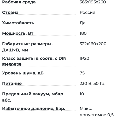
Рабочая среда
385х195х260
Предельное остаточное давление:
5 мбар
Страна
Россия
Материал мембраны:
PTFE
Химстойкость
Да
Уровень шума:
< 75 дБ
Мощность, Вт
180
Материал клапанов:
FFKM
Габаритные размеры,
322х160х200
Д×Ш×В, мм
2. Вакуумный контроллер VC Pro
Класс защиты в соотв. с DIN
IP20
Диапазон регулирования:
1–1000 мбар
EN60529
Дисплей:
4.3" цветной сенсорный LCD
Уровень шума, дБ
75
Интерфейсы связи:
Wi-Fi
Питание
230 В, 50 Гц
Узнать больше: индивидуальные решения:
Предельный вакуум, мбар
10
штуцера и аксессуары
абс.
Избыточное давление, бар.
Макс.
допустимое 0,5