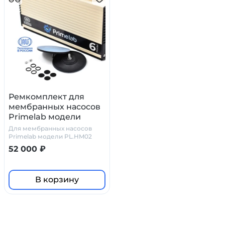
Ремкомплект для
мембранных насосов
Primelab модели
PL.HM02
Для мембранных насосов
Primelab модели PL.HM02
52 000 ₽
В корзину