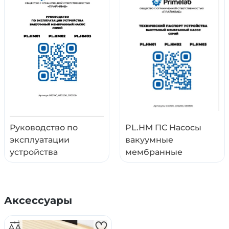
-apple-system, BlinkMacSystemFont, 'Segoe UI', Rob
Руководство по
PL.HM ПС Насосы
эксплуатации
вакуумные
устройства
мембранные
вакуумный
химически стойкие.
мембранный насос
Технический паспорт
28.06.2026
изделия (v.2.3) от
Аксессуары
28.05.2026