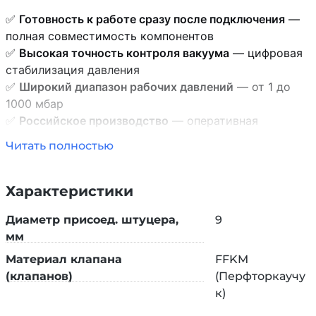
✅
Готовность к работе сразу после подключения
—
полная совместимость компонентов
✅
Высокая точность контроля вакуума
— цифровая
стабилизация давления
✅
Широкий диапазон рабочих давлений
— от 1 до
1000 мбар
✅
Российское производство
— оперативная
сервисная поддержка и поставка запчастей
Читать полностью
✅
Универсальность
— совместимость с роторными
испарителями, лиофилизаторами, сушильными
шкафами
Характеристики
Диаметр присоед. штуцера,
9
СОСТАВ КОМПЛЕКТА
мм
Материал клапана
FFKM
1. Вакуумный насос PL.HM02.02.10
(клапанов)
(Перфторкаучу
Тип:
Мембранный, химически стойкий
к)
Скорость откачки:
38 л/мин