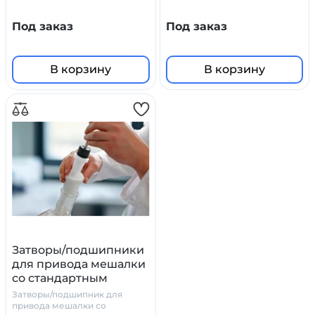
Под заказ
Под заказ
В корзину
В корзину
Затворы/подшипники
для привода мешалки
со стандартным
шлифом
Затворы/подшипник для
привода мешалки со