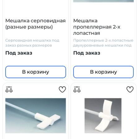
Мешалка серповидная
Мешалка
(разные размеры)
пропеллерная 2-х
лопастная
(двухуровневая)
Серповидная мешалка под
Пропеллерные 2-х лопастные
заказ разных размеров
двухуровневые мешалки под
заказ разных размеров
Под заказ
Под заказ
В корзину
В корзину