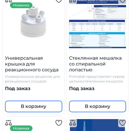
Новинка
Универсальная
Стеклянная мешалка
крышка для
со спиральной
реакционного сосуда
лопастью
из PTFE (тефлона)
(Боросиликатное
Универсальное решение для
Primelab представляет серию
стекло 3.3) | PrimeLab
реакционных сосудов
цельностеклянных мешалок
со спиральной
Под заказ
Под заказ
В корзину
В корзину
Новинка