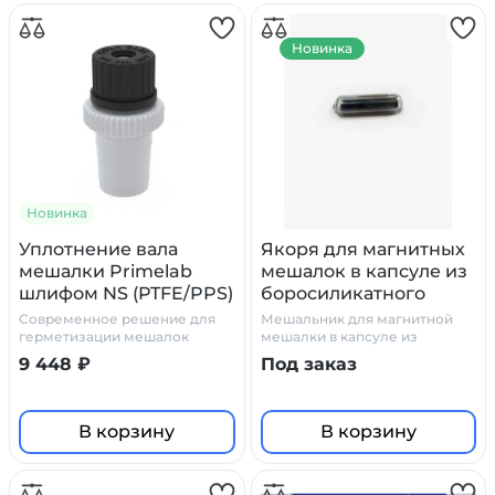
Новинка
Новинка
Уплотнение вала
Якоря для магнитных
мешалки Primelab
мешалок в капсуле из
шлифом NS (PTFE/PPS)
боросиликатного
стекла
Cовременное решение для
Мешальник для магнитной
герметизации мешалок
мешалки в капсуле из
боросиликатного стекла
9 448 ₽
Под заказ
В корзину
В корзину