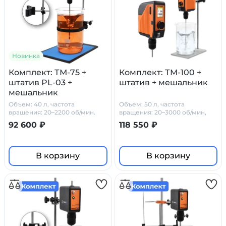
Новинка
Комплект: ТМ-75 +
Комплект: ТМ-100 +
штатив PL-03 +
штатив + мешальник
мешальник
Объем: 40 л, частота
Объем: 50 л, частота
вращения: 20–2200 об/мин.
вращения: 20–3000 об/мин,
вязкость: до 50 000 мПа*с
вязкость: 60 000 мПа*с
92 600 ₽
118 550 ₽
В корзину
В корзину