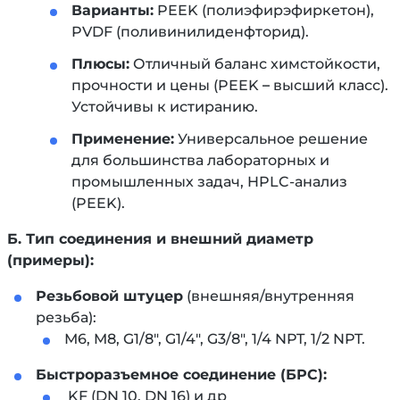
Варианты:
PEEK (полиэфирэфиркетон),
PVDF (поливинилиденфторид).
Плюсы:
Отличный баланс химстойкости,
прочности и цены (PEEK – высший класс).
Устойчивы к истиранию.
Применение:
Универсальное решение
для большинства лабораторных и
промышленных задач, HPLC-анализ
(PEEK).
Б. Тип соединения и внешний диаметр
(примеры):
Резьбовой штуцер
(внешняя/внутренняя
резьба):
М
6, M8, G1/8", G1/4", G3/8", 1/4 NPT, 1/2 NPT.
Быстроразъемное соединение (БРС):
KF (DN 10, DN 16) и др