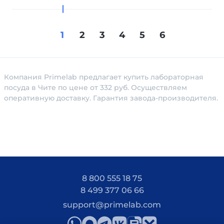
1
2
3
4
5
6
Компания Primelab предлагает купить лабораторная
посуда в Чите по цене от 332 руб. Осуществляем
оперативную доставку. Гарантия завода-производителя.
8 800 555 18 75
8 499 377 06 66
support@primelab.com