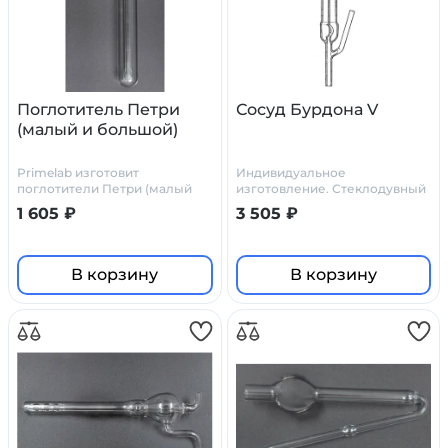
Поглотитель Петри
Сосуд Бурдона V
(малый и большой)
Primelab изготовит
Индивидуальное
поглотители Петри (малый
изготовление. Стеклодувный
или большой) по
цех Primelab
1 605 ₽
3 505 ₽
индивидуальному заказу, по
нашим или вашим чертежам
В корзину
В корзину