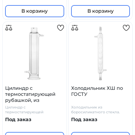
В корзину
В корзину
Цилиндр с
Холодильник ХШ по
термостатирующей
ГОСТУ
рубашкой, из
боросиликатного
Цилиндр с
Холодильник из
стекла
термостатирующей
боросиликатного стекла.
рубашкой, из
ГОСТ
Под заказ
Под заказ
боросиликатного стекла