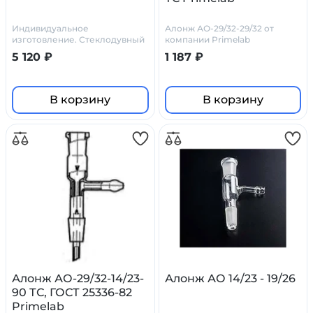
Индивидуальное
Алонж АО-29/32-29/32 от
изготовление. Стеклодувный
компании Primelab
цех Primelab
5 120 ₽
1 187 ₽
В корзину
В корзину
Алонж АО-29/32-14/23-
Алонж АО 14/23 - 19/26
90 ТС, ГОСТ 25336-82
Primelab