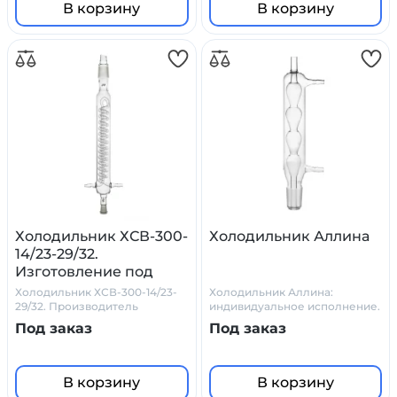
В корзину
В корзину
Холодильник ХСВ-300-
Холодильник Аллина
14/23-29/32.
Изготовление под
заказ.
Холодильник ХСВ-300-14/23-
Холодильник Аллина:
29/32. Производитель
индивидуальное исполнение.
Primelab
Боросилкатное стекло.
Под заказ
Под заказ
В корзину
В корзину