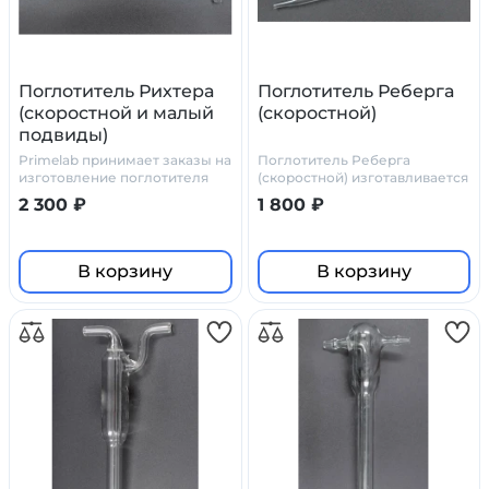
Поглотитель Рихтера
Поглотитель Реберга
(скоростной и малый
(скоростной)
подвиды)
Primelab принимает заказы на
Поглотитель Реберга
изготовление поглотителя
(скоростной) изготавливается
Рихтера по нашим чертежам,
в Primelab по стандартным
2 300 ₽
1 800 ₽
или по ТЗ и чертежам
чертежам или по чертежам
заказчика
заказчика
В корзину
В корзину