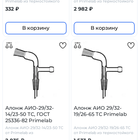
Primelab из термостойкого
от Primelab из термостойкого
стекла
стекла
332 ₽
2 982 ₽
В корзину
В корзину
Алонж АИО-29/32-
Алонж АИО 29/32-
14/23-50 ТС, ГОСТ
19/26-65 ТС Primelab
25336-82 Primelab
Алонж АИО-29/32-14/23-50 ТС
Алонж АИО 29/32-19/26-65 ТС
от Primelab из
от Primelab из термостойкого
боросиликатного стекла
стекла