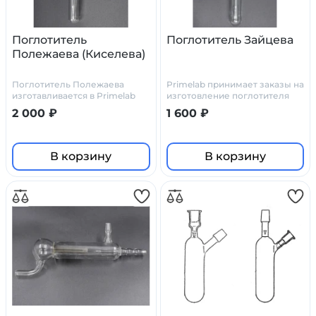
Поглотитель
Поглотитель Зайцева
Полежаева (Киселева)
Поглотитель Полежаева
Primelab принимает заказы на
изготавливается в Primelab
изготовление поглотителя
как по стандартным чертежам
Зайцева по нашим чертежам,
2 000 ₽
1 600 ₽
(у нас они есть), так и по
или по ТЗ и чертежам
чертежам заказчика
заказчика.
В корзину
В корзину