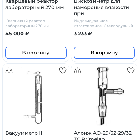
Кварцевый реактор
Вискозиметр для
лабораторный 270 мм
измерения вязкости
при
термостатировании
Кварцевый реактор
Индивидуальное
ВИВТ №2
лабораторный 270 мм
изготовление. Стеклодувный
цех Primelab
45 000 ₽
3 233 ₽
В корзину
В корзину
Вакуумметр II
Алонж АО-29/32-29/32
ТС Primelab