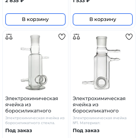
2 835 ₽
1 533 ₽
Simax
В корзину
В корзину
Электрохимическая
Электрохимическая
ячейка из
ячейка из
боросиликатного
боросиликатного
стекла №2
стекла
Электрохимическая ячейка из
Электрохимическая ячейка
боросиликатного стекла.
№1. Материал:
Производитель: Primelab
боросиликатное стекло
Под заказ
Под заказ