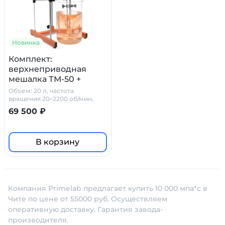
Новинка
Комплект:
верхнеприводная
мешалка ТМ-50 +
штатив PL-01 +
Объем: 20 л, частота
мешальник
вращения 20–2200 об/мин,
вязкость - 10 000 мПа*с
69 500 ₽
В корзину
Компания Primelab предлагает купить 10 000 мпа*с в
Чите по цене от 55000 руб. Осуществляем
оперативную доставку. Гарантия завода-
производителя.