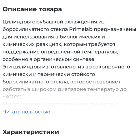
Описание товара
Цилиндры с рубашкой охлаждения из
боросиликатного стекла Primelab предназначены
для использования в биологических и
химических реакциях, которым требуется
поддержание определенной температуры,
особенно в органическом синтезе.
Эти цилиндры изготовлены из высокопрочного
химически и термически стойкого
боросиликатного стекла, которое позволяет
работать в широком диапазоне температур до
+300°C.
Мы предлагаем изготовление цилиндров с
рубашкой охлаждения по вашему техническому
Читать полностью
заданию уже от 1 штуки. Наша команда
профессионалов обеспечит высокое качество
Характеристики
изготовления и точное выполнение всех ваших