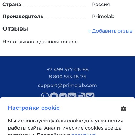
требований. Благодаря нашему безупречному
Страна
Россия
производству вы сможете получить идеально
подходящий продукт, который будет эффективно
Производитель
Primelab
и надежно выполнять свои функции в вашей
Отзывы
лаборатории.
Добавить отзыв
Нет отзывов о данном товаре.
+7 499 377-06-66
8 800 555-18-75
support@primelab.com
Настройки cookie
Мы используем файлы cookie для улучшения
работы сайта. Аналитические cookies всегда
Как добраться?