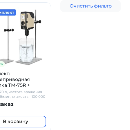
Очистить фильтр
ка
ект:
еприводная
ка ТМ-75R +
в PL-02 +
70 л, частота вращения
льник
б/мин, вязкость - 100 000
заказ
В корзину