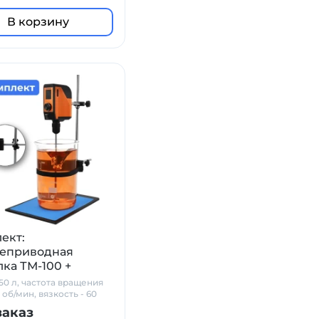
В корзину
ект:
еприводная
ка ТМ-100 +
 на 20 л. + штатив
50 л, частота вращения
 + мешальник
об/мин, вязкость - 60
*с
заказ