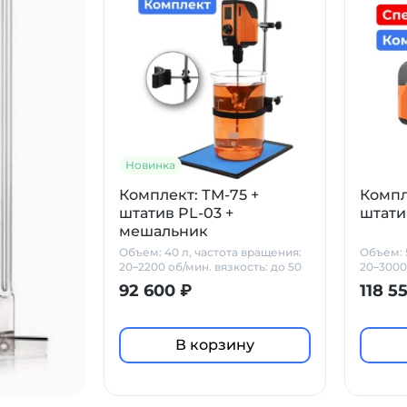
Новинка
Комплект: ТМ-75 +
Компл
штатив PL-03 +
штати
мешальник
Объем: 40 л, частота вращения:
Объем: 
20–2200 об/мин. вязкость: до 50
20–3000
000 мПа*с
мПа*с
92 600 ₽
118 5
В корзину