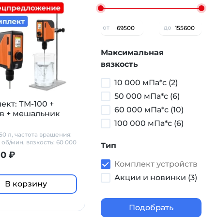
от
до
Максимальная
вязкость
10 000 мПа*с (2)
50 000 мПа*с (6)
ект: ТМ-100 +
60 000 мПа*с (10)
в + мешальник
100 000 мПа*с (6)
50 л, частота вращения:
 об/мин, вязкость: 60 000
Тип
50 ₽
Комплект устройств
Акции и новинки (3)
В корзину
Подобрать