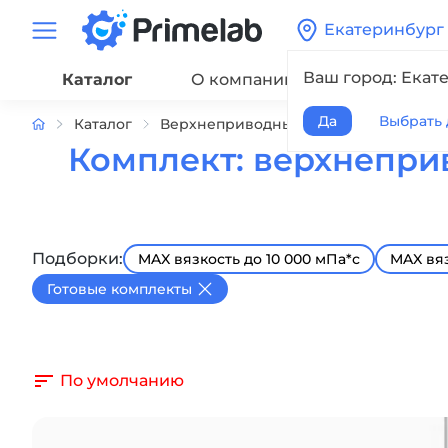
Екатеринбург
Ваш город: Екат
Каталог
О компании
Сервис
Да
Выбрать 
Каталог
Верхнеприводные мешалки
Компл
Комплект: верхнепри
Подборки:
MAX вязкость до 10 000 мПа*с
MAX вяз
Готовые комплекты
По умолчанию