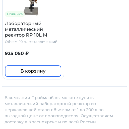
Новинка
Лабораторный
металлический
реактор RP 10L M
Primelab, 10 л.
Объем: 10 л., металлический
925 050 ₽
В корзину
В компании Праймлаб вы можете купить
металлический лабораторный реактор из
нержавеющей стали объемом от 1 до 200 л по
выгодной цене от производителя. Осуществляем
доставку в Красноярске и по всей России.