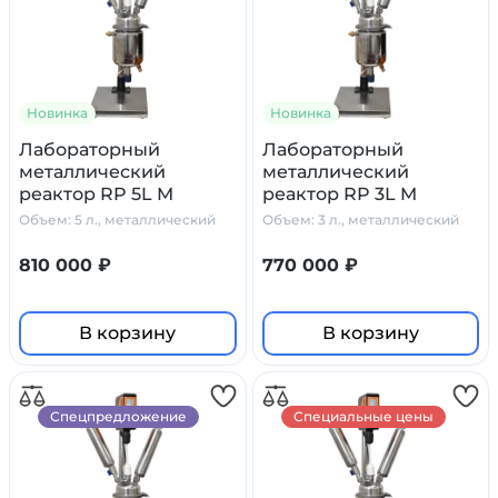
Новинка
Новинка
Лабораторный
Лабораторный
металлический
металлический
реактор RP 5L M
реактор RP 3L M
Primelab, 5 л.
Primelab, 3 литра
Объем: 5 л., металлический
Объем: 3 л., металлический
810 000 ₽
770 000 ₽
В корзину
В корзину
Спецпредложение
Специальные цены