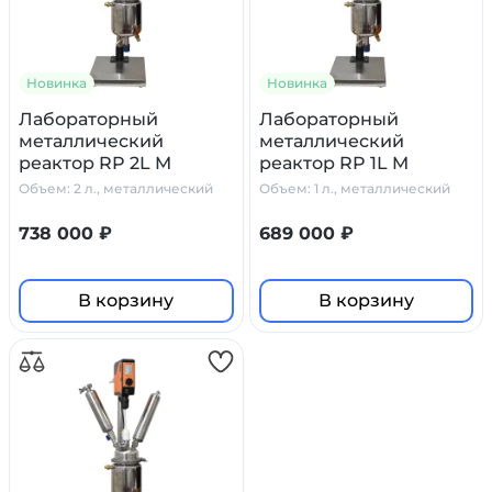
Новинка
Новинка
Лабораторный
Лабораторный
металлический
металлический
реактор RP 2L M
реактор RP 1L M
Primelab, 2 литра
Primelab, 1 литр
Объем: 2 л., металлический
Объем: 1 л., металлический
738 000 ₽
689 000 ₽
В корзину
В корзину