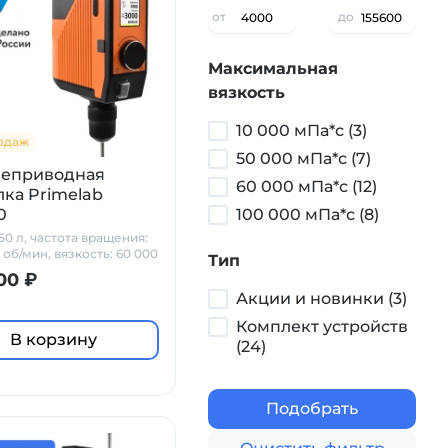
от
до
Максимальная
вязкость
10 000 мПа*с (3)
одаж
50 000 мПа*с (7)
неприводная
60 000 мПа*с (12)
ка Primelab
0
100 000 мПа*с (8)
50 л, частота вращения:
 об/мин, вязкость: 60 000
Тип
00 ₽
Акции и новинки (3)
Комплект устройств
В корзину
(24)
Подобрать