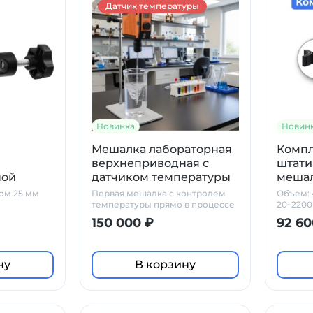
Датчик температуры
Новинка
Новин
й
Мешалка лабораторная
Компл
верхнеприводная с
штати
ной
датчиком температуры
меша
сатором
Primelab TM 100-Т
ом 25 мм
Первая мешалка с контролем
Объем: 
температуры прямо в процессе
20–2200 
смешивания
000 мПа
150 000 ₽
92 60
ну
В корзину