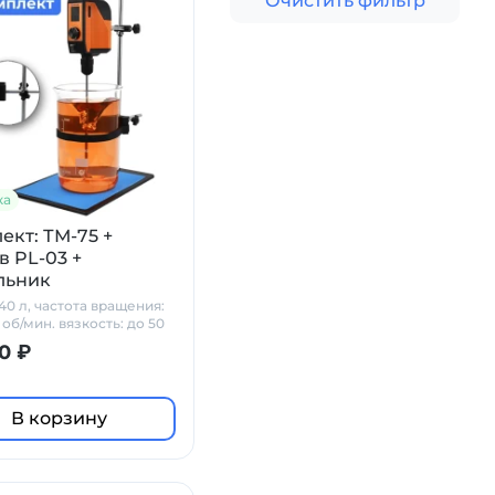
Очистить фильтр
ка
ект: ТМ-75 +
в PL-03 +
льник
40 л, частота вращения:
об/мин. вязкость: до 50
*с
0 ₽
В корзину