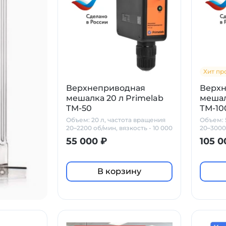
Хит пр
Верхнеприводная
Верх
мешалка 20 л Primelab
мешал
ТМ-50
ТМ-10
Объем: 20 л, частота вращения
Объем: 
20–2200 об/мин, вязкость - 10 000
20–3000
мПа*с
мПа*с
55 000 ₽
105 0
В корзину