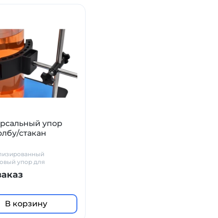
рсальный упор
олбу/стакан
лизированный
овый упор для
ой фиксации
заказ
орного стакана на
 при работе с
приводной мешалкой.
ствует смещению и
В корзину
ю посуды, обеспечивая
ность процесса