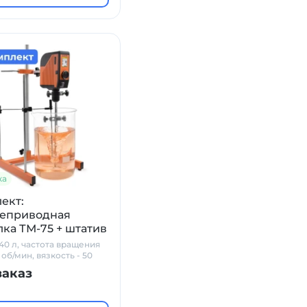
ка
ект:
еприводная
ка ТМ-75 + штатив
 + мешальник
40 л, частота вращения
об/мин, вязкость - 50
*с
заказ