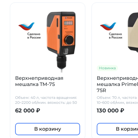
Новинка
Верхнеприводная
Верхнепривод
мешалка TM-75
мешалка Primel
75R
Объем: 40 л, частота вращения:
Объем: 70 л, частота
20–2200 об/мин. вязкость: до 50
10–600 об/мин, вязкос
000 мПа*с
мПа*с
62 000 ₽
130 000 ₽
В корзину
В корзи