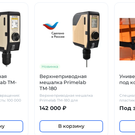
Новинка
ная
Верхнеприводная
Униве
ab TM-
мешалка Primelab
под к
ТМ-180
 вращения:
Верхнеприводная мешалка
Специа
ть: 100 000
Primelab TM-180 для
пластик
лаборатории и
надежн
142 000 ₽
Под 
промышленности с высокой
лаборат
мощностью
штативе
верхне
Препят
ну
В корзину
вращени
стабиль