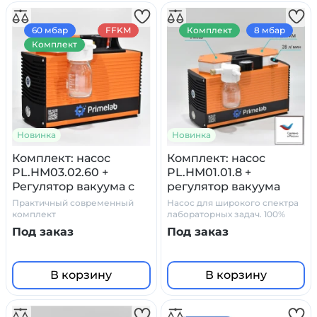
60 мбар
FFKM
Комплект
8 мбар
Комплект
Новинка
Новинка
Комплект: насос
Комплект: насос
PL.HM03.02.60 +
PL.HM01.01.8 +
Регулятор вакуума с
pегулятор вакуума
манометром и
стеклянный сосуд
Практичный современный
Насос для широкого спектра
сепаратором
ловушка, с
комплект
лабораторных задач. 100%
химостойкость. Практичные
(ловушкой)
манометром
Под заказ
Под заказ
аксессуары
В корзину
В корзину