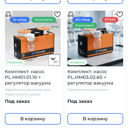
10 мбар
Комплект
60 мбар
FFKM
Комплект
Новинка
Новинка
Комплект: насос
Комплект: насос
PL.HM01.01.10 +
PL.HM03.02.60 +
регулятор вакуума
регулятор вакуума
стеклянный сосуд
стеклянный сосуд
Идеальное решение для
Практичный комплект
ловушка, с
ловушка, с
перегонки и сушки.
манометром
манометром
Под заказ
Под заказ
В корзину
В корзину