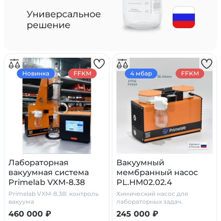
Новинка
FFKM
4 мбар
FFKM
Лабораторная
Вакуумный
вакуумная система
мембранный насос
Primelab VXM-8.38
PL.HM02.02.4
модульная
Primelab VXM-8.38: контроль
Химический насос для
вакуума
лабораторных задач.
460 000 ₽
245 000 ₽