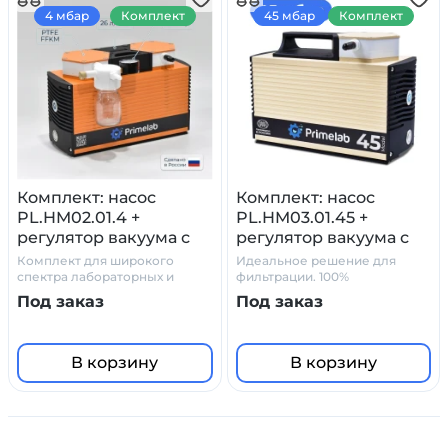
4 мбар
Комплект
45 мбар
Комплект
Комплект: насос
Комплект: насос
PL.HM02.01.4 +
PL.HM03.01.45 +
регулятор вакуума с
регулятор вакуума с
манометром и
манометром и
Комплект для широкого
Идеальное решение для
сепаратором
сепаратором
спектра лабораторных и
фильтрации. 100%
производственных задач
химостойкость
Под заказ
Под заказ
В корзину
В корзину