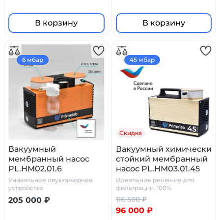
В корзину
В корзину
6 мбар
45 мбар
Скидка
Вакуумный
Вакуумный химически
мембранный насос
стойкий мембранный
PL.HM02.01.6
насос PL.HM03.01.45
Уникальное двухкамерное
Идеальное решение для
устройство
фильтрации. 100%
химостойкость
116 500 ₽
205 000 ₽
96 000 ₽