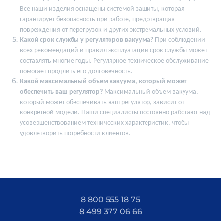
Все наши изделия оснащены системой защиты, которая
гарантирует безопасность при работе, предотвращая
повреждения от перегрузок и других экстремальных условий.
Какой срок службы у регуляторов вакуума?
При соблюдении
всех рекомендаций и правил эксплуатации срок службы может
составлять многие годы. Регулярное техническое обслуживание
помогает продлить его долговечность.
Какой максимальный объем вакуума, который может
обеспечить ваш регулятор?
Максимальный объем вакуума,
который может обеспечивать наш регулятор, зависит от
конкретной модели. Наши специалисты постоянно работают над
усовершенствованием технических характеристик, чтобы
удовлетворить потребности клиентов.
8 800 555 18 75
8 499 377 06 66