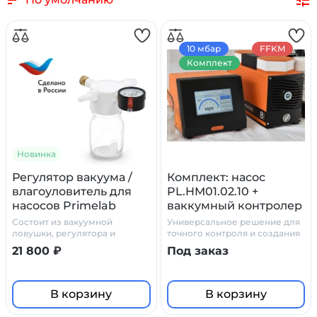
10 мбар
FFKM
Комплект
Новинка
Регулятор вакуума /
Комплект: насос
влагоуловитель для
PL.HM01.02.10 +
насосов Primelab
ваккумный контролер
Vc Pro
Состоит из вакуумной
Универсальное решение для
ловушки, регулятора и
точного контроля и создания
вакуумметра/вакуумная сосуд
вакуума в лабораторных
21 800 ₽
Под заказ
ловушка
условиях
В корзину
В корзину