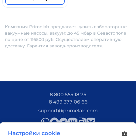
Компания Primelab предлагает купить лабораторные
вакуумные насосы. вакуум: до 45 мбар в Севастополе
по цене от 116500 руб. Осуществляем оперативную
доставку. Гарантия завода-производителя.
8 800 555 18 75
8 499 377 06 66
support@primelab.com
Настройки cookie