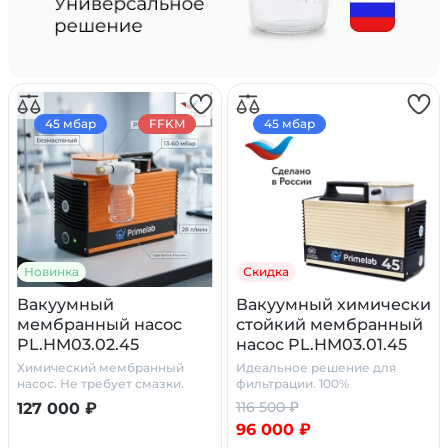
45 мбар
FFKM
45 мбар
Новинка
Скидка
Вакуумный
Вакуумный химически
мембранный насос
стойкий мембранный
PL.HM03.02.45
насос PL.HM03.01.45
Химический мембранный
Идеальное решение для
насос. Не требует смазки.
фильтрации. 100%
химостойкость
116 500 ₽
127 000 ₽
96 000 ₽