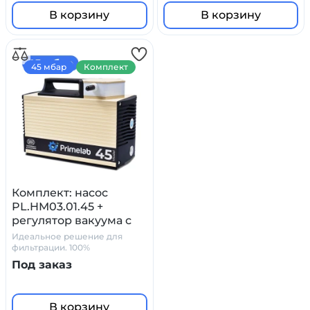
В корзину
В корзину
45 мбар
Комплект
Комплект: насос
PL.HM03.01.45 +
регулятор вакуума с
манометром и
Идеальное решение для
сепаратором
фильтрации. 100%
химостойкость
Под заказ
В корзину