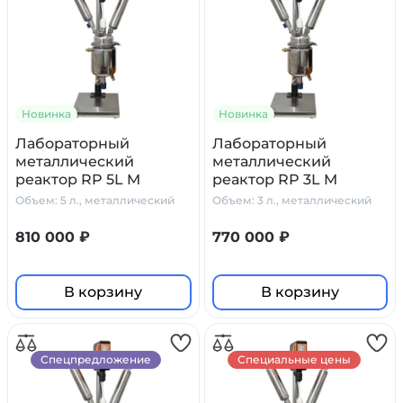
Новинка
Новинка
Лабораторный
Лабораторный
металлический
металлический
реактор RP 5L M
реактор RP 3L M
Primelab, 5 л.
Primelab, 3 литра
Объем: 5 л., металлический
Объем: 3 л., металлический
810 000 ₽
770 000 ₽
В корзину
В корзину
Спецпредложение
Специальные цены