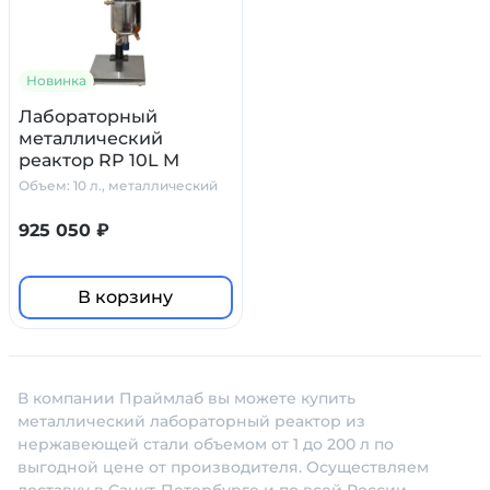
Новинка
Лабораторный
металлический
реактор RP 10L M
Primelab, 10 л.
Объем: 10 л., металлический
925 050 ₽
В корзину
В компании Праймлаб вы можете купить
металлический лабораторный реактор из
нержавеющей стали объемом от 1 до 200 л по
выгодной цене от производителя. Осуществляем