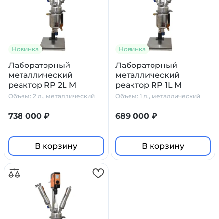
Новинка
Новинка
Лабораторный
Лабораторный
металлический
металлический
реактор RP 2L M
реактор RP 1L M
Primelab, 2 литра
Primelab, 1 литр
Объем: 2 л., металлический
Объем: 1 л., металлический
738 000 ₽
689 000 ₽
В корзину
В корзину