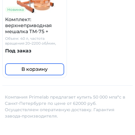
Новинка
Комплект:
верхнеприводная
мешалка ТМ-75 +
стакан на 10 л. +
Объем: 40 л, частота
штатив PL-01 +
вращения 20–2200 об/мин,
вязкость - 50 000 мПа*с
мешальник
Под заказ
В корзину
Компания Primelab предлагает купить 50 000 мпа*с в
Санкт-Петербурге по цене от 62000 руб.
Осуществляем оперативную доставку. Гарантия
завода-производителя.