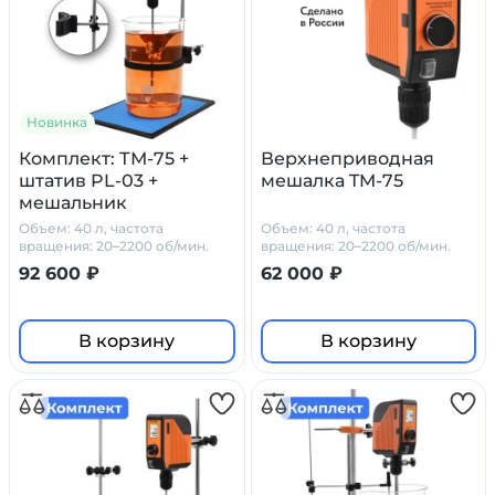
Новинка
Комплект: ТМ-75 +
Верхнеприводная
штатив PL-03 +
мешалка TM-75
мешальник
Объем: 40 л, частота
Объем: 40 л, частота
вращения: 20–2200 об/мин.
вращения: 20–2200 об/мин.
вязкость: до 50 000 мПа*с
вязкость: до 50 000 мПа*с
92 600 ₽
62 000 ₽
В корзину
В корзину