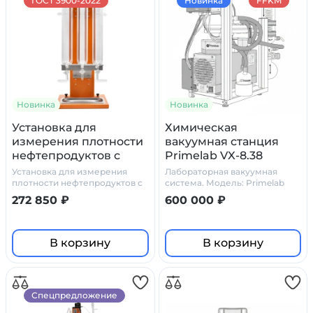
ГОСТ 3900-2022
Новинка
FFKM
Новинка
Новинка
Установка для
Химическая
измерения плотности
вакуумная станция
нефтепродуктов с
Primelab VX-8.38
тефлоновыми
Установка для измерения
Лабораторная вакуумная
кранами Primelab
плотности нефтепродуктов с
система. Модель: Primelab
тефлоновыми кранами
VX-8.38.
272 850 ₽
600 000 ₽
Primelab - единственное
оборудование российского
производства для быстрого и
точного измерения
В корзину
В корзину
плотности нефтепродукта
при реальной температуре
Спецпредложение