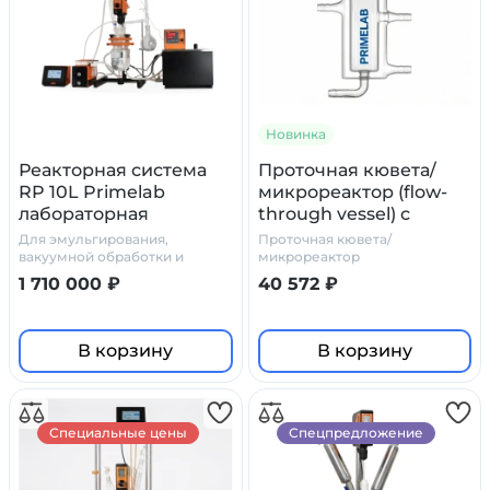
Новинка
Реакторная система
Проточная кювета/
RP 10L Primelab
микрореактор (flow-
лабораторная
through vessel) с
охлаждающей
Для эмульгирования,
Проточная кювета/
рубашкой
вакуумной обработки и
микрореактор
термостатирования
1 710 000 ₽
40 572 ₽
В корзину
В корзину
Специальные цены
Спецпредложение