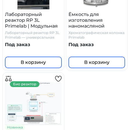
Лабораторный
Ёмкость для
реактор RP 3L
изготовления
Primelab | Модульная
наномасляной
реакторная система с
эмульсии /
Лабораторный реактор RP 3L
Хроматографическая колонка
вакуум-контролем |
хроматографическая ко
Primelab — универсальная
Primelab
платформа для химических
Под заказ
Под заказ
процессов
В корзину
В корзину
Био реактор
Новинка