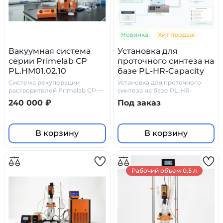
Новинка
Хит продаж
Вакуумная система
Установка для
серии Primelab СР
проточного синтеза на
PL.HM01.02.10
базе PL-HR-Capacity
Система рекуперации
Установка для проточного
растворителей Primelab СР —
синтеза на базе PL-HR-
химически стойкое решение
Capacity
240 000 ₽
Под заказ
для лабораторий
В корзину
В корзину
Рабочий объем 0.5 л