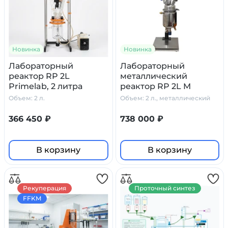
Новинка
Новинка
Лабораторный
Лабораторный
реактор RP 2L
металлический
Primelab, 2 литра
реактор RP 2L M
Primelab, 2 литра
Объем: 2 л.
Объем: 2 л., металлический
366 450 ₽
738 000 ₽
В корзину
В корзину
Рекуперация
Проточный синтез
FFKM