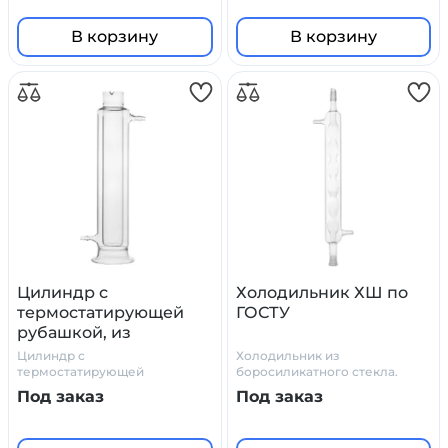
В корзину
В корзину
Цилиндр с
Холодильник ХШ по
термостатирующей
ГОСТУ
рубашкой, из
боросиликатного
Цилиндр с
Холодильник из
стекла
термостатирующей
боросиликатного стекла.
рубашкой, из
ГОСТ
Под заказ
Под заказ
боросиликатного стекла