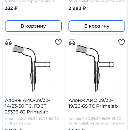
Primelab из термостойкого
от Primelab из термостойкого
стекла
стекла
332 ₽
2 982 ₽
В корзину
В корзину
Алонж АИО-29/32-
Алонж АИО 29/32-
14/23-50 ТС, ГОСТ
19/26-65 ТС Primelab
25336-82 Primelab
Алонж АИО-29/32-14/23-50 ТС
Алонж АИО 29/32-19/26-65 ТС
от Primelab из
от Primelab из термостойкого
боросиликатного стекла
стекла