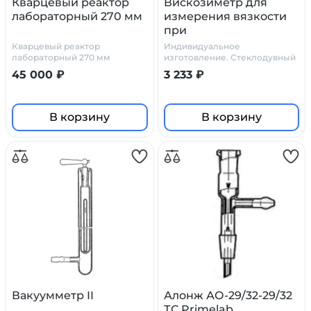
Кварцевый реактор
Вискозиметр для
лабораторный 270 мм
измерения вязкости
при
термостатировании
Кварцевый реактор
Индивидуальное
ВИВТ №2
лабораторный 270 мм
изготовление. Стеклодувный
цех Primelab
45 000 ₽
3 233 ₽
В корзину
В корзину
Вакуумметр II
Алонж АО-29/32-29/32
ТС Primelab