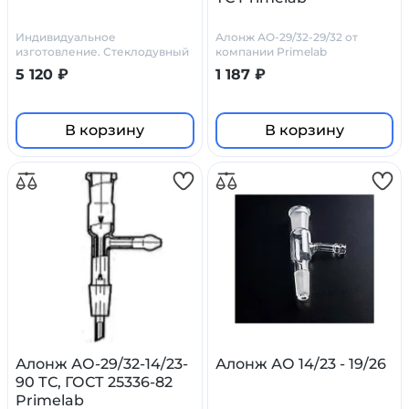
Индивидуальное
Алонж АО-29/32-29/32 от
изготовление. Стеклодувный
компании Primelab
цех Primelab
5 120 ₽
1 187 ₽
В корзину
В корзину
Алонж АО-29/32-14/23-
Алонж АО 14/23 - 19/26
90 ТС, ГОСТ 25336-82
Primelab