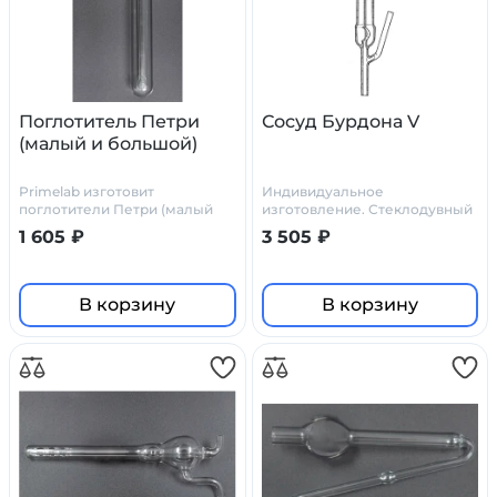
Поглотитель Петри
Сосуд Бурдона V
(малый и большой)
Primelab изготовит
Индивидуальное
поглотители Петри (малый
изготовление. Стеклодувный
или большой) по
цех Primelab
1 605 ₽
3 505 ₽
индивидуальному заказу, по
нашим или вашим чертежам
В корзину
В корзину