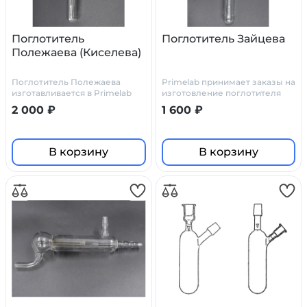
Поглотитель
Поглотитель Зайцева
Полежаева (Киселева)
Поглотитель Полежаева
Primelab принимает заказы на
изготавливается в Primelab
изготовление поглотителя
как по стандартным чертежам
Зайцева по нашим чертежам,
2 000 ₽
1 600 ₽
(у нас они есть), так и по
или по ТЗ и чертежам
чертежам заказчика
заказчика.
В корзину
В корзину