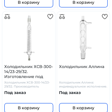
В корзину
В корзину
Холодильник ХСВ-300-
Холодильник Аллина
14/23-29/32.
Изготовление под
заказ.
Холодильник ХСВ-300-14/23-
Холодильник Аллина:
29/32. Производитель
индивидуальное исполнение.
Primelab
Боросилкатное стекло.
Под заказ
Под заказ
В корзину
В корзину