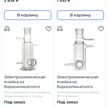
2 835 ₽
1 533 ₽
Simax
В корзину
В корзину
Электрохимическая
Электрохимическая
ячейка из
ячейка из
боросиликатного
боросиликатного
стекла №2
стекла
Электрохимическая ячейка из
Электрохимическая ячейка
боросиликатного стекла.
№1. Материал:
Производитель: Primelab
боросиликатное стекло
Под заказ
Под заказ