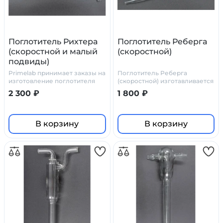
Поглотитель Рихтера
Поглотитель Реберга
(скоростной и малый
(скоростной)
подвиды)
Primelab принимает заказы на
Поглотитель Реберга
изготовление поглотителя
(скоростной) изготавливается
Рихтера по нашим чертежам,
в Primelab по стандартным
2 300 ₽
1 800 ₽
или по ТЗ и чертежам
чертежам или по чертежам
заказчика
заказчика
В корзину
В корзину