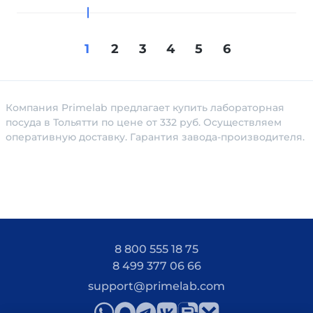
1
2
3
4
5
6
Компания Primelab предлагает купить лабораторная
посуда в Тольятти по цене от 332 руб. Осуществляем
оперативную доставку. Гарантия завода-производителя.
8 800 555 18 75
8 499 377 06 66
support@primelab.com