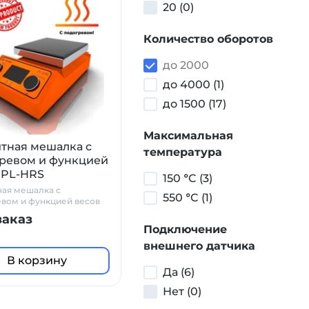
20 (0)
Количество оборотов
до 2000
до 4000 (1)
до 1500 (17)
Максимальная
тная мешалка с
температура
ревом и функцией
 PL-HRS
150 °C (3)
ая мешалка с
550 °C (1)
вом и функцией весов
— компактная, надежная
заказ
ичная. Одно из самых
Подключение
ных, по совокупности
внешнего датчика
ристик, устройств на
енном рынке.
В корзину
Да (6)
Нет (0)