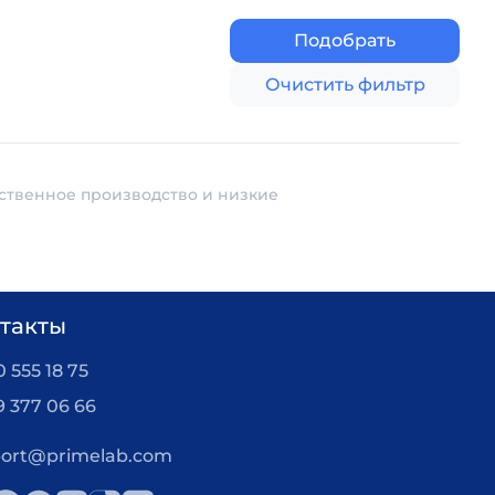
Подобрать
Очистить фильтр
бственное производство и низкие
такты
 555 18 75
9 377 06 66
ort@primelab.com