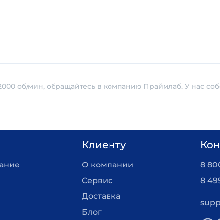
000 об/мин, обращайтесь в компанию Праймлаб. У нас со
Клиенту
Кон
вание
О компании
8 800
Сервис
8 49
Доставка
supp
Блог