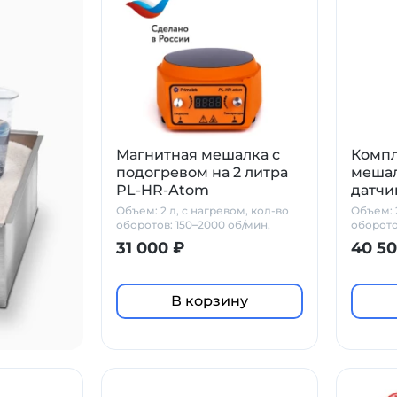
Магнитная мешалка с
Компл
подогревом на 2 литра
мешал
PL-HR-Atom
датчи
Объем: 2 л, с нагревом, кол-во
Объем: 2
оборотов: 150–2000 об/мин,
оборото
стеклокерамика
PT1000 
31 000 ₽
40 50
В корзину