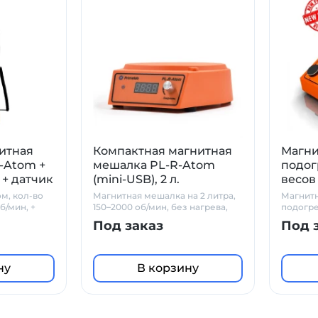
итная
Компактная магнитная
Магни
-Atom +
мешалка PL-R-Atom
подог
 + датчик
(mini-USB), 2 л.
весов
в
ом, кол-во
Магнитная мешалка на 2 литра,
Магнитн
б/мин, +
150–2000 об/мин, без нагрева,
подогре
1000 +
mini-USB
PL-HRS 
Под заказ
Под 
и практ
уникаль
характе
соврем
ну
В корзину