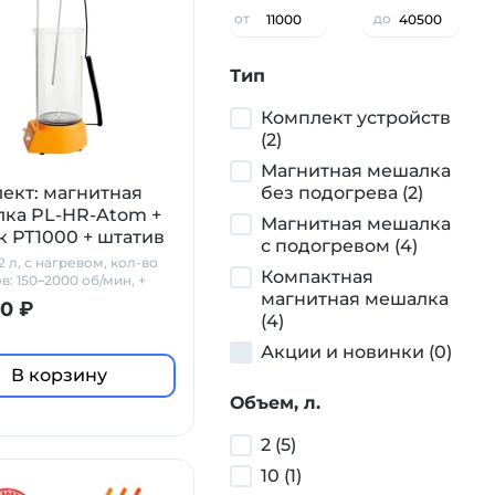
от
до
Тип
Комплект устройств
(2)
Магнитная мешалка
ект: магнитная
без подогрева (2)
ка PL-HR-Atom +
Магнитная мешалка
к PT1000 + штатив
с подогревом (4)
 л, с нагревом, кол-во
Компактная
в: 150–2000 об/мин, +
магнитная мешалка
+ штатив
0 ₽
(4)
Акции и новинки (0)
В корзину
Объем, л.
2 (5)
10 (1)