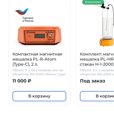
Комплект
Компактная магнитная
Комплект: магн
мешалка PL-R-Atom
мешалка PL-HR
(Type-C), 2 л.
стакан Н-1-2000
PT1000 + штати
Объем: 2 л, без нагрева, кол-во
Объем: 2 л, с нагрев
оборотов: 150–2000 об/мин, Type-
оборотов: 150–2000 о
C
стакан Н-1-2000 + PT
11 000 ₽
Под заказ
штатив
В корзину
В корзи