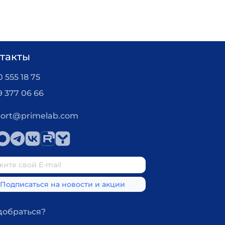
такты
 555 18 75
9 377 06 66
ort@primelab.com
добраться?