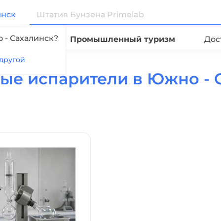
инск
 - Сахалинск?
Видео
Промышленный туризм
Дос
другой
ые испарители в Южно - 