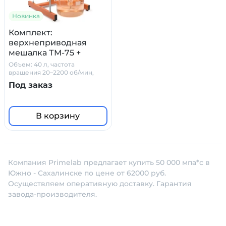
Новинка
Комплект:
верхнеприводная
мешалка ТМ-75 +
стакан на 10 л. +
Объем: 40 л, частота
штатив PL-01 +
вращения 20–2200 об/мин,
вязкость - 50 000 мПа*с
мешальник
Под заказ
В корзину
Компания Primelab предлагает купить 50 000 мпа*с в
Южно - Сахалинске по цене от 62000 руб.
Осуществляем оперативную доставку. Гарантия
завода-производителя.