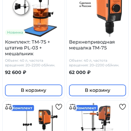
Новинка
Комплект: ТМ-75 +
Верхнеприводная
штатив PL-03 +
мешалка TM-75
мешальник
Объем: 40 л, частота
Объем: 40 л, частота
вращения: 20–2200 об/мин.
вращения: 20–2200 об/мин.
вязкость: до 50 000 мПа*с
вязкость: до 50 000 мПа*с
92 600 ₽
62 000 ₽
В корзину
В корзину