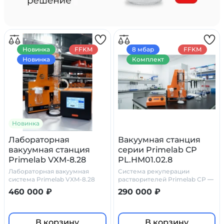
Новинка
FFKM
8 мбар
FFKM
Новинка
Комплект
Новинка
Лабораторная
Вакуумная станция
вакуумная станция
серии Primelab СР
Primelab VXM-8.28
PL.HM01.02.8
модульная
Лабораторная вакуумная
Система рекуперации
система Primelab VXM-8.28
растворителей Primelab СР —
модульная
химически стойкое решение
460 000 ₽
290 000 ₽
для лабораторий
В корзину
В корзину