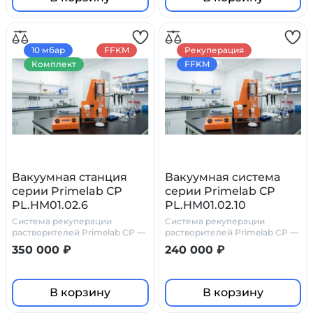
10 мбар
FFKM
Рекуперация
Комплект
FFKM
Вакуумная станция
Вакуумная система
серии Primelab СР
серии Primelab СР
PL.HM01.02.6
PL.HM01.02.10
Система рекуперации
Система рекуперации
растворителей Primelab СР —
растворителей Primelab СР —
химически стойкое решение
химически стойкое решение
350 000 ₽
240 000 ₽
для лабораторий
для лабораторий
В корзину
В корзину