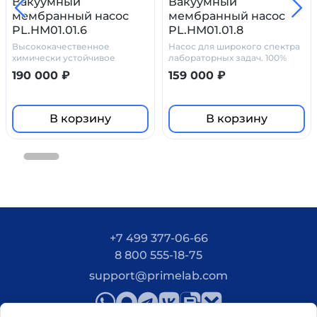
Вакуумный
Вакуумный
мембранный насос
мембранный насос
Экономичность и долгий срок службы
PL.HM01.01.6
PL.HM01.01.8
Высококачественное
Насос для широкого спектра
Минимальное техническое обслуживание
химически устойчивое
лабораторных задач. 100%
благодаря безмасляной конструкции и
устройство,
химостойкость
190 000 ₽
159 000 ₽
предназначенное для
износостойким материалам.
Комплектация
В корзину
В корзину
Сепаратор (боросиликатное стекло) для защиты от
жидкостей и частиц.
Конденсатор для рекуперации растворителей.
Кожух
+7 499 377-06-66
8 800 555-18-75
support@primelab.com