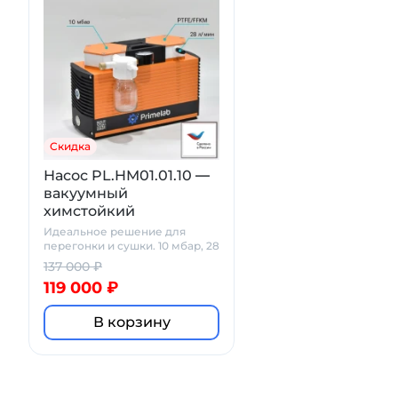
Скидка
Насос PL.HM01.01.10 —
вакуумный
химстойкий
мембранный
Идеальное решение для
перегонки и сушки. 10 мбар, 28
л/мин
137 000 ₽
119 000 ₽
В корзину