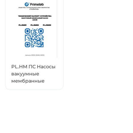
b
.
иты от жидкостей и частиц.
PL.HM ПС Насосы
вакуумные
мембранные
нии
химически
стойкие.
Технический
паспорт изделия
rimelab CP
поставляется только в комплекте с вак
(v.2.3) от
сть к работе сразу после распаковки.
28.05.2026