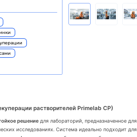
винки
куперации
осами
куперации растворителей Primelab СР)
тойкое решение
для лабораторий, предназначенное дл
еских исследованиях. Система идеально подходит дл