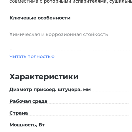
совместима с
роторными испарителями, сушиль
Ключевые особенности
Химическая и коррозионная стойкость
Все детали, контактирующие с агрессивными ср
Читать полностью
устойчивость к кислотам, щелочам и органическ
Высокая производительность при глубоком вак
Характеристики
Диаметр присоед. штуцера, мм
Максимальный вакуум: до 6 мбар.
Рабочая среда
Производительность: 28 л/мин .
Страна
Герметичность и защита насоса
Мощность, Вт