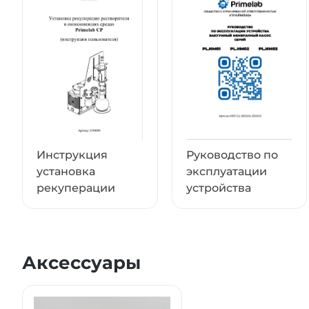
Химически стойкий мембранный насос
Primela
Сепаратор (из боросиликатного стекла ) для защ
Конденсатор для рекуперации растворителей.
Кожух
Инструкция
Руководство по
установка
эксплуатации
рекуперации
устройства
Системы рекуперации
читайте в блоге компа
вакуумный
мембранный
Внимание:
насос 28.06.2026
Аксессуары
Комплектная поставка:
Система рекуперации P
совместимость, простоту подключения и готовно