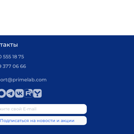
такты
 555 18 75
9 377 06 66
ort@primelab.com