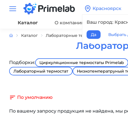
Красноярск
Ваш город: Крас
Каталог
О компании
Сервис
Да
Выбрать 
Каталог
Лабораторные термостаты жидкостн
Лаборатор
Подборки:
Циркуляционные термостаты Primelab
Лабораторный термостат
Низкотемператруный т
По умолчанию
По вашему запросу продукция не найдена, мы 