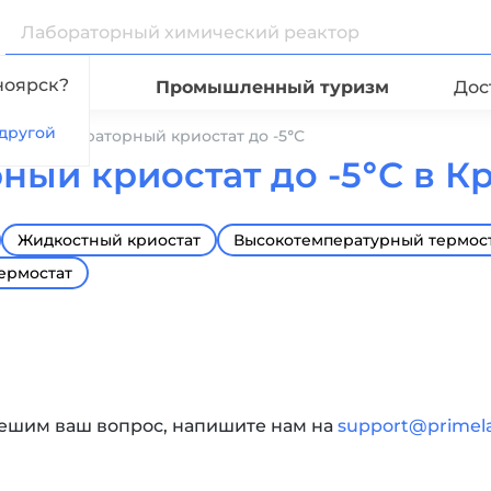
ноярск?
Видео
Промышленный туризм
Дос
другой
ые
Лабораторный криостат до -5°С
ный криостат до -5°С в К
Жидкостный криостат
Высокотемпературный термос
ермостат
решим ваш вопрос, напишите нам на
support@primel