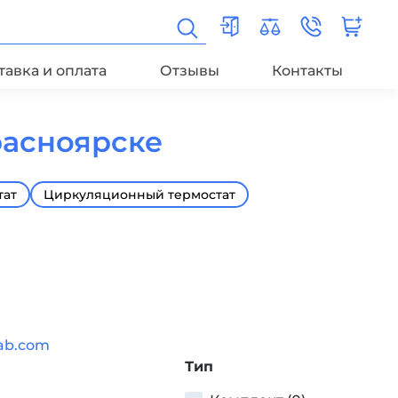
тавка и оплата
Отзывы
Контакты
расноярске
тат
Циркуляционный термостат
ab.com
Тип