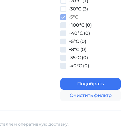
-20°С (7)
-30°С (3)
-5°С
+100°С (0)
+40°С (0)
+5°С (0)
+8°С (0)
-35°С (0)
-40°С (0)
Подобрать
Очистить фильтр
ествляем оперативную доставку.