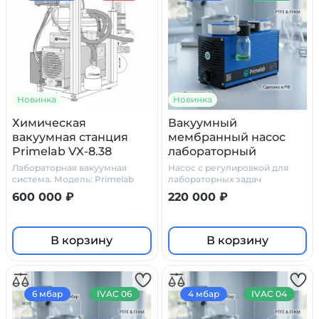
Новинка
Новинка
Химическая
Вакуумный
вакуумная станция
мембранный насос
Primelab VX-8.38
лабораторный
PL.HM.01 IVAC 08
Лабораторная вакуумная
Насос с регулировкой для
(регулируемый, 8
система. Модель: Primelab
лабораторных задач
VX-8.38.
мбар, PTFE)
600 000 ₽
220 000 ₽
В корзину
В корзину
6 мбар
IVAC 06
4 мбар
IVAC 04