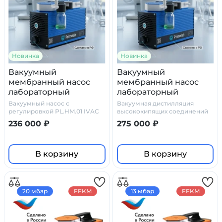
Новинка
Новинка
Вакуумный
Вакуумный
мембранный насос
мембранный насос
лабораторный
лабораторный
PL.HM.01 IVAC 06
PL.HM.01 IVAC 04
Вакуумный насос с
Вакуумная дистилляция
(регулируемый, 6
(инверторный, 4 мбар,
регулировкой PL.HM.01 IVAC
высококипящих соединений
06
мбар, PTFE)
PTFE)
236 000 ₽
275 000 ₽
В корзину
В корзину
20 мбар
FFKM
13 мбар
FFKM