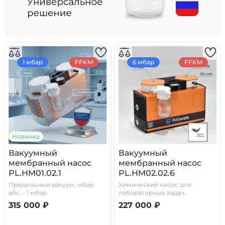
1 мбар
FFKM
6 мбар
FFKM
Новинка
Вакуумный
Вакуумный
мембранный насос
мембранный насос
PL.HM01.02.1
PL.HM02.02.6
Предельный вакуум, мбар
Химический насос для
абс. - 1 мбар
лабораторных задач.
315 000 ₽
227 000 ₽