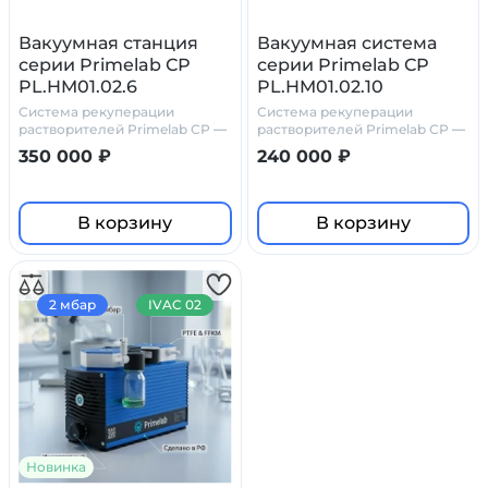
Вакуумная станция
Вакуумная система
серии Primelab СР
серии Primelab СР
PL.HM01.02.6
PL.HM01.02.10
Система рекуперации
Система рекуперации
растворителей Primelab СР —
растворителей Primelab СР —
химически стойкое решение
химически стойкое решение
350 000 ₽
240 000 ₽
для лабораторий
для лабораторий
В корзину
В корзину
2 мбар
IVAC 02
Новинка