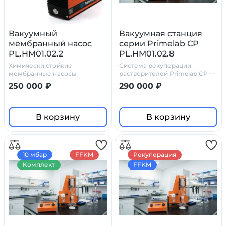
Вакуумный
Вакуумная станция
мембранный насос
серии Primelab СР
PL.HM01.02.2
PL.HM01.02.8
Химически стойкие
Система рекуперации
мембранные насосы
растворителей Primelab СР —
Праймлаб
химически стойкое решение
250 000 ₽
290 000 ₽
для лабораторий
В корзину
В корзину
10 мбар
FFKM
Рекуперация
Комплект
FFKM