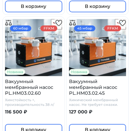
В корзину
В корзину
60 мбар
FFKM
45 мбар
FFKM
Новинка
Новинка
Вакуумный
Вакуумный
мембранный насос
мембранный насос
PL.HM03.02.60
PL.HM03.02.45
Химстойкость +,
Химический мембранный
производительность 38 л/
насос. Не требует смазки.
мин, 60 мбар.
116 500 ₽
127 000 ₽
В корзину
В корзину