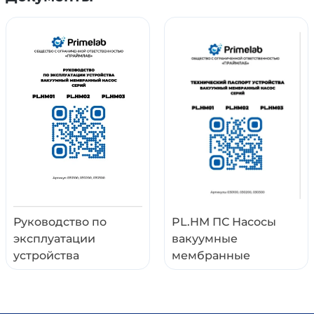
Руководство по
PL.HM ПС Насосы
эксплуатации
вакуумные
устройства
мембранные
вакуумный
химически стойкие.
мембранный насос
Технический паспорт
28.06.2026
изделия (v.2.3) от