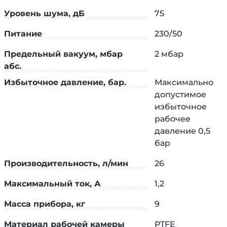
Уровень шума, дБ
75
Питание
230/50
Совместим с аксессуаром для точной
регулировки и визуального контроля уровня
Предельный вакуум, мбар
2 мбар
вакуума в системе —
«Комплект: регулятор
абс.
вакуума Primelab»
.
Избыточное давление, бар.
Максимально
Вакуумный насос PL.HM01.02.2 разработан и
допустимое
произведен в России компанией Primelab
избыточное
г.Мытищи. Действует постгарантийное и
рабочее
гарантийное обслуживание по всей территории
давление 0,5
РФ.
бар
*ВНИМАНИЕ! Внешний вид насоса (цвет,
Производительность, л/мин
26
элементы корпуса) при поставке может
Максимальный ток, А
1,2
отличаться.
Масса прибора, кг
9
Материал рабочей камеры
PTFE