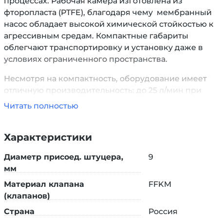
процессах. Рабочая камера изготовлена из
фторопласта (PTFE), благодаря чему мембранный
насос обладает высокой химической стойкостью к
агрессивным средам. Компактные габариты
облегчают транспортировку и установку даже в
условиях ограниченного пространства.
Несмотря на компактность, оборудование имеет
отличную производительность: до 25 л/мин при
предельном остаточном вакууме в 2 мбар. При
Читать полностью
этом практически не издает шума (до 75 дБА).
Прост в использовании и обслуживании, не
Характеристики
требует специальной подготовки и
профессиональных навыков.
Диаметр присоед. штуцера,
9
Узнать больше: индивидуальные решения:
мм
штуцера и аксессуары
Материал клапана
FFKM
(клапанов)
Страна
Россия