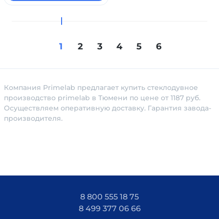
1
2
3
4
5
6
Компания Primelab предлагает купить стеклодувное
производство primelab в Тюмени по цене от 1187 руб.
Осуществляем оперативную доставку. Гарантия завода-
производителя.
8 800 555 18 75
8 499 377 06 66