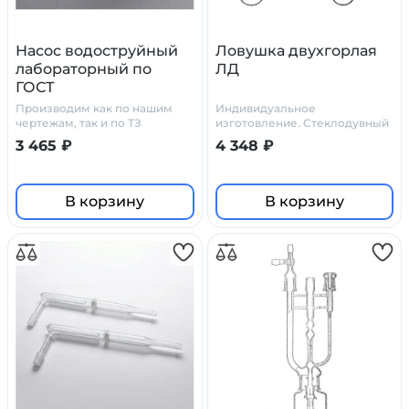
Насос водоструйный
Ловушка двухгорлая
лабораторный по
ЛД
ГОСТ
Производим как по нашим
Индивидуальное
чертежам, так и по ТЗ
изготовление. Стеклодувный
заказчика.
цех Primelab
3 465 ₽
4 348 ₽
В корзину
В корзину