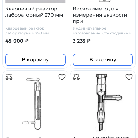
Кварцевый реактор
Вискозиметр для
лабораторный 270 мм
измерения вязкости
при
термостатировании
Кварцевый реактор
Индивидуальное
ВИВТ №2
лабораторный 270 мм
изготовление. Стеклодувный
цех Primelab
45 000 ₽
3 233 ₽
В корзину
В корзину