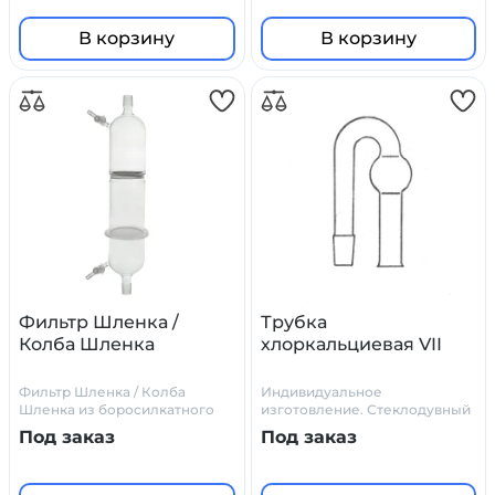
В корзину
В корзину
Фильтр Шленка /
Трубка
Колба Шленка
хлоркальциевая VII
Фильтр Шленка / Колба
Индивидуальное
Шленка из боросилкатного
изготовление. Стеклодувный
стекла
цех Primelab
Под заказ
Под заказ