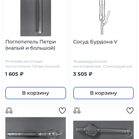
Поглотитель Петри
Сосуд Бурдона V
(малый и большой)
Primelab изготовит
Индивидуальное
поглотители Петри (малый
изготовление. Стеклодувный
или большой) по
цех Primelab
1 605 ₽
3 505 ₽
индивидуальному заказу, по
нашим или вашим чертежам
В корзину
В корзину