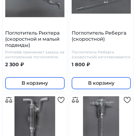
Поглотитель Рихтера
Поглотитель Реберга
(скоростной и малый
(скоростной)
подвиды)
Primelab принимает заказы на
Поглотитель Реберга
изготовление поглотителя
(скоростной) изготавливается
Рихтера по нашим чертежам,
в Primelab по стандартным
2 300 ₽
1 800 ₽
или по ТЗ и чертежам
чертежам или по чертежам
заказчика
заказчика
В корзину
В корзину