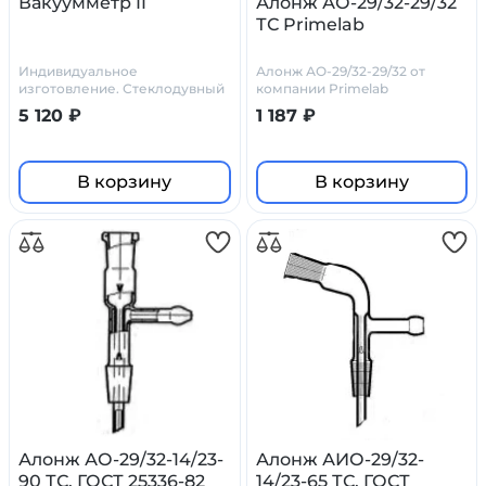
Вакуумметр II
Алонж АО-29/32-29/32
ТС Primelab
Индивидуальное
Алонж АО-29/32-29/32 от
изготовление. Стеклодувный
компании Primelab
цех Primelab
5 120 ₽
1 187 ₽
В корзину
В корзину
Алонж АО-29/32-14/23-
Алонж АИО-29/32-
90 ТС, ГОСТ 25336-82
14/23-65 ТС, ГОСТ