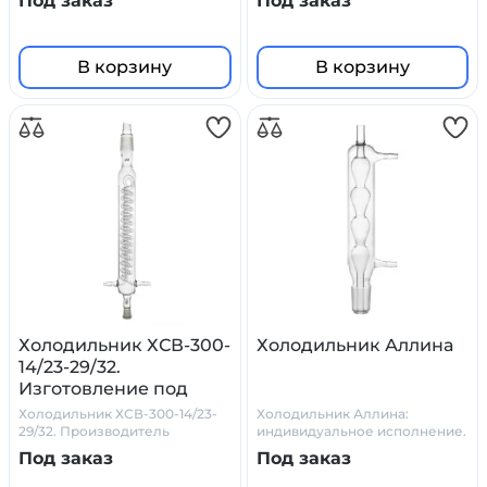
Под заказ
Под заказ
боросиликатного стекла
В корзину
В корзину
Холодильник ХСВ-300-
Холодильник Аллина
14/23-29/32.
Изготовление под
заказ.
Холодильник ХСВ-300-14/23-
Холодильник Аллина:
29/32. Производитель
индивидуальное исполнение.
Primelab
Боросилкатное стекло.
Под заказ
Под заказ