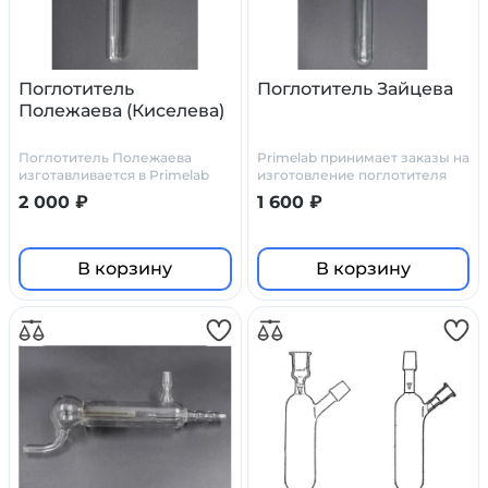
Поглотитель
Поглотитель Зайцева
Полежаева (Киселева)
Поглотитель Полежаева
Primelab принимает заказы на
изготавливается в Primelab
изготовление поглотителя
как по стандартным чертежам
Зайцева по нашим чертежам,
2 000 ₽
1 600 ₽
(у нас они есть), так и по
или по ТЗ и чертежам
чертежам заказчика
заказчика.
В корзину
В корзину