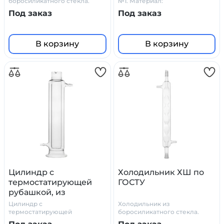
боросиликатного стекла.
№1. Материал:
Производитель: Primelab
боросиликатное стекло
Под заказ
Под заказ
В корзину
В корзину
Цилиндр с
Холодильник ХШ по
термостатирующей
ГОСТУ
рубашкой, из
боросиликатного
Цилиндр с
Холодильник из
стекла
термостатирующей
боросиликатного стекла.
рубашкой, из
ГОСТ