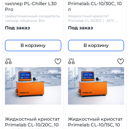
чиллер PL-Chiller L30
Primelab CL-10/30C, 10
Pro
л
Циркуляционный охладитель,
Жидкостный криостат
чиллер, объёмом 30л
Primelab CL-10/30C | -30°C …
+100°C | Объем 10 л | Точность
Под заказ
Под заказ
±0.01°C
В корзину
В корзину
Жидкостный криостат
Жидкостный криостат
Primelab CL-10/20C, 10
Primelab CL-10/15С, 10