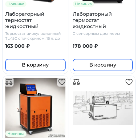
Новинка
Новинка
Лабораторный
Лабораторный
термостат
термостат
жидкостный
жидкостный
циркуляционный TL–
циркуляционный TL–
Термостат циркуляционный
С сенсорным дисплеем
15C Primelab
30C Primelab
TL-15C с тачскрином, 15 л, до
+200°C, точность ±0.1°C.
163 000 ₽
178 000 ₽
Производство РФ. Гарантия.
Доставка.
В корзину
В корзину
Новинка