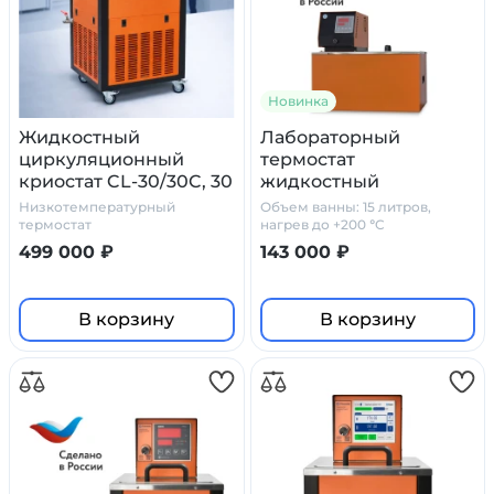
Новинка
Жидкостный
Лабораторный
циркуляционный
термостат
криостат CL-30/30C, 30
жидкостный
литров
циркуляционный TL–
Низкотемпературный
Объем ванны: 15 литров,
15 Primelab
термостат
нагрев до +200 °C
499 000 ₽
143 000 ₽
В корзину
В корзину