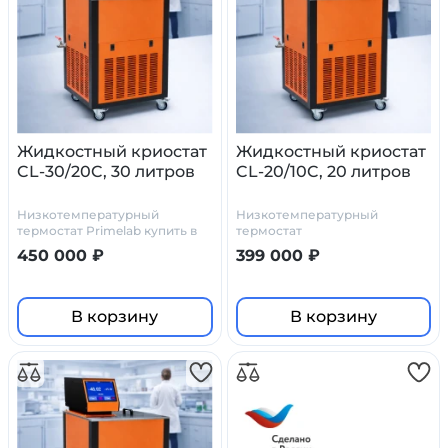
Жидкостный криостат
Жидкостный криостат
CL-30/20C, 30 литров
CL-20/10C, 20 литров
Низкотемпературный
Низкотемпературный
термостат Primelab купить в
термостат
Моске. Производитель
450 000 ₽
399 000 ₽
Праймлаб.
В корзину
В корзину