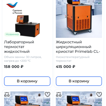
Новинка
Лабораторный
Жидкостный
термостат
циркуляционный
жидкостный
криостат Primelab CL-
циркуляционный TL–
30/10C, 30 л, диапазон
Объем ванны: 30 литров,
Низкотемпературный
30 Primelab
-10…+100°C
нагрев до +200 °C
термостат
158 000 ₽
415 000 ₽
В корзину
В корзину