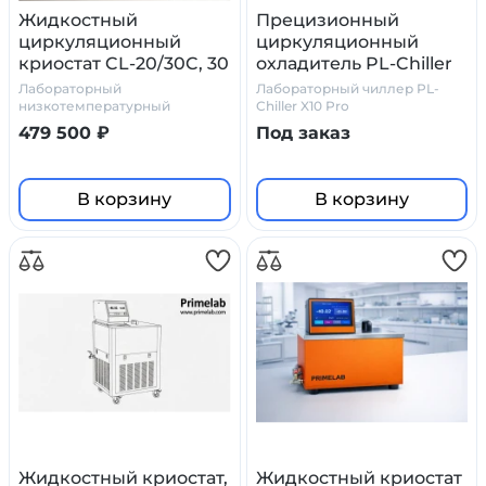
Жидкостный
Прецизионный
циркуляционный
циркуляционный
криостат CL-20/30C, 30
охладитель PL-Chiller
литров
X10 Pro
Лабораторный
Лабораторный чиллер PL-
низкотемпературный
Chiller X10 Pro
термостат CL-20/30C
479 500 ₽
Под заказ
В корзину
В корзину
Жидкостный криостат,
Жидкостный криостат