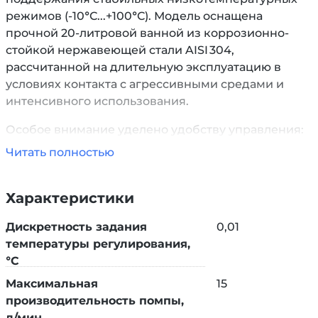
режимов (-10°С...+100°С). Модель оснащена
прочной 20-литровой ванной из коррозионно-
стойкой нержавеющей стали AISI 304,
рассчитанной на длительную эксплуатацию в
условиях контакта с агрессивными средами и
интенсивного использования.
Особое внимание уделено удобству управления:
сенсорный экран (тачскрин) отображает текущие
Читать полностью
показатели и поддерживает блокировку от
случайных касаний. Защита IP44 позволяет
Характеристики
использовать криостат в помещениях с
повышенной влажностью, а небольшие габариты
Дискретность задания
0,01
и вес упрощают его установку в ограниченных
температуры регулирования,
пространствах.
°C
Высокое качество сборки и использование
Максимальная
15
надёжных компонентов делают CL-20/10C
производительность помпы,
оптимальным выбором для лабораторий и
л/мин