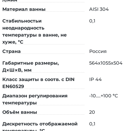
технологических площадок, где критична
Материал ванны
AISI 304
стабильность температурных режимов.
Стабильностьи
0,1
*ОПЦИЯ:
Рабочая температура +200°С. только в
неоднародность
режиме термостата.
температуры в ванне, не
*ОПЦИЯ: датчик PT 1000, для непосредственного
хуже, °C
контроля температуры термостатируемого
Страна
Россия
образца.
Габаритные размеры,
564х1055х504
 282х312 мм
Габариты горловины:
Д×Ш×В, мм
Технические характеристики:
Класс защиты в соотв. с DIN
IP 44
EN60529
Большая ванны — 20 литров. Выполнена из
Диапазон регулирования
-10....+100 °C
нержавеющей стали AISI 304;
температуры
Класс защиты IP44 (DIN EN60529). Подходит
Объём ванны
для использования в условиях повышенной
20
влажности;
Дискретность отображаемой
0,1
Минимальная дискретность регулировки в
температуры, °C