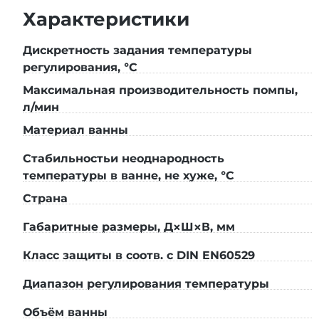
Характеристики
Защита IP44:
безопасная эксплуатация во 
Области применения:
Дискретность задания температуры
регулирования, °C
Научно-исследовательские лаборатории (фи
Максимальная производительность помпы,
Фармацевтический контроль качества, вал
л/мин
Калибровка и поверка термометров, термо
Криоконсервация биологических образцов, 
Материал ванны
Промышленные испытания материалов, пок
Стабильностьи неоднародность
Учебные и сертификационные лаборатории
температуры в ванне, не хуже, °C
Рабочие жидкости и оп
Страна
Криостат поддерживает работу с дистиллирован
Габаритные размеры, Д×Ш×В, мм
низкотемпературными силиконовыми маслами (
Класс защиты в соотв. с DIN EN60529
Доступные опции:
расширенный нагрев до +200°
Диапазон регулирования температуры
Объём ванны