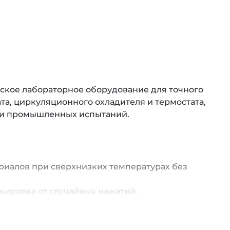
кое лабораторное оборудование для точного
та, циркуляционного охладителя и термостата,
я и промышленных испытаний.
риалов при сверхнизких температурах без
ировка от случайных нажатий.
в в метрологии и аналитике.
агрузкам и агрессивным средам.
я (реакторы, спектрометры, хроматографы).