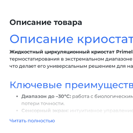
Описание товара
Описание криостат
Жидкостный циркуляционный криостат Primel
термостатирования в экстремальном диапазоне
что делает его универсальным решением для н
Ключевые преимуществ
Диапазон до –30°C:
работа с биологическим
потери точности.
Сенсорный экран:
интуитивное управление
Точность ±0.1°C:
дискретность регулировки 
Читать полностью
Ванна 30 л из AISI 304:
коррозионностойкая
Насос 15 л/мин:
равномерное распределение