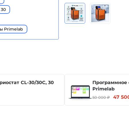
 30
ы Primelab
Программное обеспечени
Primelab
47 50
50 000 ₽