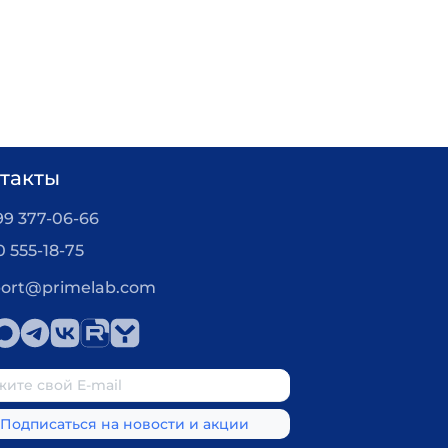
нтирует контроль качества, доступность
, методика поверки, гарантийный талон на 24
такты
99 377-06-66
0 555-18-75
ort@primelab.com