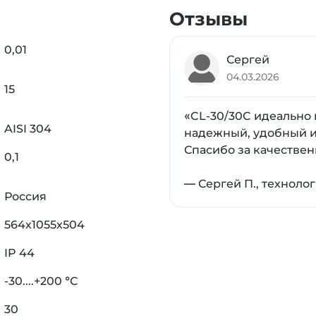
влажных помещениях, автоматическое отключение п
Отзывы
0,01
Сергей
зика, химия, биология, материаловедение)
04.03.2026
15
идация процессов
пар, датчиков температуры
«CL-30/30C идеально
клеток, тканей
AISI 304
надежный, удобный ин
рытий, электроники
Спасибо за качестве
0,1
 вузов
— Сергей П., технолог
ции:
Россия
ной водой (0…+100°C), водно-гликолевыми смесями (
564х1055х504
ПМС-200, ПМС-300).
IP 44
C (режим термостата), внешний датчик PT1000 для
-30....+200 °C
30