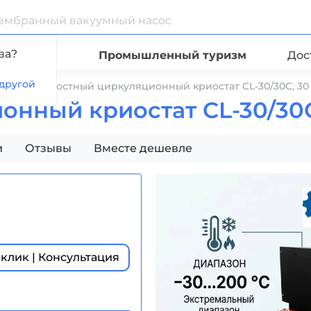
ва?
Видео
Промышленный туризм
Дос
другой
ые
Жидкостный циркуляционный криостат CL-30/30C, 30
нный криостат CL-30/30C
и
Отзывы
Вместе дешевле
 клик | Консультация