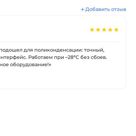
ри перегреве и низком уровне жидкости.
Добавить отзыв
 подошел для поликонденсации: точный,
терфейс. Работаем при –28°C без сбоев.
нное оборудование!»
этиленгликоль 30-50% для –30…0°C) и
 контроля температуры образца.