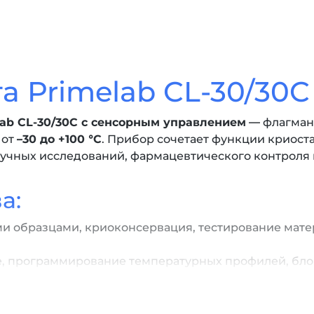
а Primelab CL-30/30C
ab CL-30/30C с сенсорным управлением
— флагманс
 от
–30 до +100 °C
. Прибор сочетает функции криоста
аучных исследований, фармацевтического контрол
а:
и образцами, криоконсервация, тестирование мате
, программирование температурных профилей, блок
0.01°C обеспечивает воспроизводимость результато
 нержавеющая сталь, устойчивая к механическим н
 температуры, подключение внешнего оборудовани