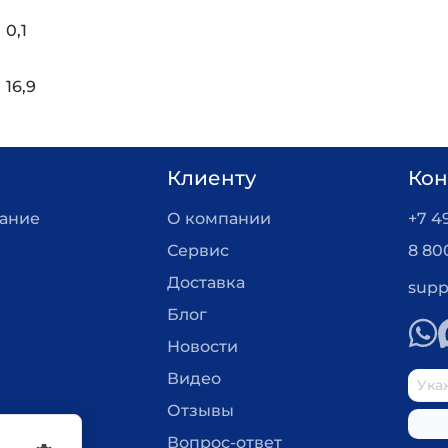
жка в РФ:
0,1
и
в собственном приборостроительном цехе. Это гара
документов для госзакупок.
16,9
ель, паспорт изделия, руководство по эксплуатации
Клиенту
Кон
вание
О компании
+7 4
ке. Производитель Праймлаб.
Сервис
8 80
Доставка
supp
Блог
Новости
Видео
Отзывы
Вопрос-ответ