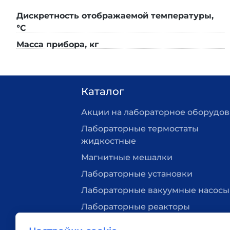
Производство и поддер
Дискретность отображаемой температуры,
Оборудование
Primelab производится в Росси
°C
запчастей, оперативный сервис и полный пакет 
Масса прибора, кг
Комплектация:
криостат CL-30/30C, сетевой каб
месяца.
Каталог
Акции на лабораторное оборудо
Низкотемпературный термостат Primelab купить в Мос
Лабораторные термостаты
жидкостные
Магнитные мешалки
Лабораторные установки
Лабораторные вакуумные насосы
Лабораторные реакторы
Нагревательные плитки